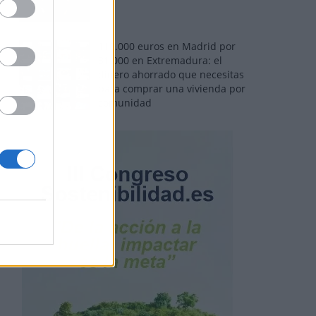
110.000 euros en Madrid por
31.000 en Extremadura: el
dinero ahorrado que necesitas
para comprar una vivienda por
comunidad