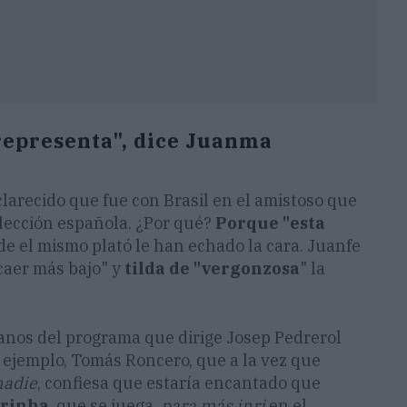
representa", dice Juanma
arecido que fue con Brasil en el amistoso que
elección española. ¿Por qué?
Porque "esta
sde el mismo plató le han echado la cara. Juanfe
caer más bajo" y
tilda de "vergonzosa
" la
anos del programa que dirige Josep Pedrerol
ejemplo, Tomás Roncero, que a la vez que
nadie
, confiesa que estaría encantado que
arinha
, que se juega,
para más inri
en el