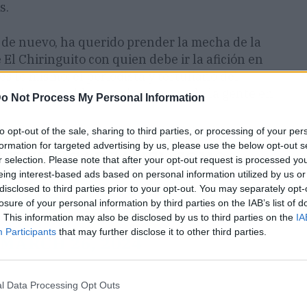
s.
 de nuevo, ha querido prender la mecha de la
 El Chiringuito con quien debe ir la afición en
es lo mismo; el periodista y tertuliano del
vería razonable que cierta parte de la gente en
o Not Process My Personal Information
to opt-out of the sale, sharing to third parties, or processing of your per
formation for targeted advertising by us, please use the below opt-out s
ESENTA GARGAMEL COMO
r selection. Please note that after your opt-out request is processed y
eing interest-based ads based on personal information utilized by us or
disclosed to third parties prior to your opt-out. You may separately opt-
AR0N9E
losure of your personal information by third parties on the IAB’s list of
. This information may also be disclosed by us to third parties on the
IA
Participants
that may further disclose it to other third parties.
)
MARCH 26, 2024
l Data Processing Opt Outs