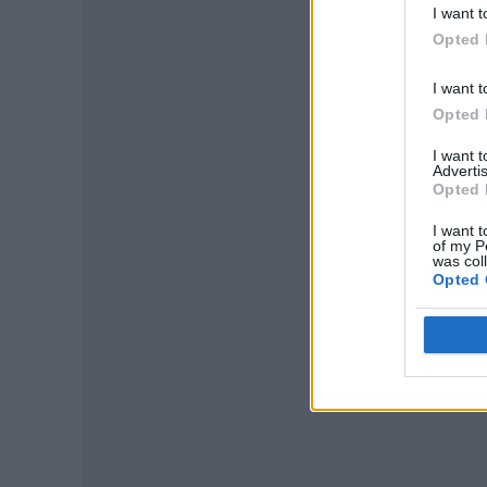
I want t
Opted 
I want t
Opted 
I want 
Advertis
Opted 
I want t
of my P
was col
Opted 
P