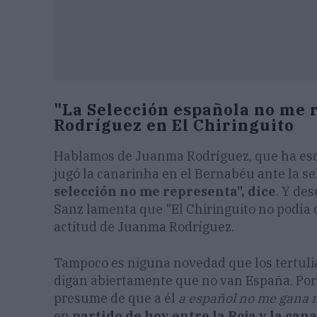
"La Selección española no me 
Rodríguez en El Chiringuito
Hablamos de Juanma Rodríguez, que ha escl
jugó la canarinha en el Bernabéu ante la s
selección no me representa", dice
. Y de
Sanz lamenta que "El Chiringuito no podía 
actitud de Juanma Rodríguez.
Tampoco es niguna novedad que los tertuli
digan abiertamente que no van España. Por 
presume de que a él
a español no me gana 
en
partido de hoy entre la Roja y la can