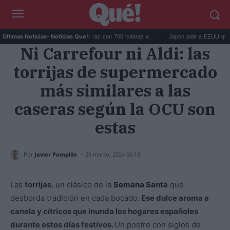
lápagos eliminó 140.000 cabras con 700 'cabras e...
Japón pide a EEUU que deje de
Últimas Noticias
- Noticias Que!:
Ni Carrefour ni Aldi: las
torrijas de supermercado
más similares a las
caseras según la OCU son
estas
-
Por
Javier Pompilio
26 marzo, 2024 06:18
Las
torrijas
, un clásico de la
Semana Santa
que
desborda tradición en cada bocado.
Ese dulce aroma a
canela y cítricos que inunda los hogares españoles
durante estos días festivos.
Un postre con siglos de