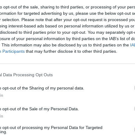
 una academia de ciencias especializada en
to opt-out of the sale, sharing to third parties, or processing of your per
ias, destacando la utilidad de las clases de
formation for targeted advertising by us, please use the below opt-out s
s imprimen a la formación de los estudiantes.
r selection. Please note that after your opt-out request is processed y
eing interest-based ads based on personal information utilized by us or
disclosed to third parties prior to your opt-out. You may separately opt-
losure of your personal information by third parties on the IAB’s list of
. This information may also be disclosed by us to third parties on the
IA
Participants
that may further disclose it to other third parties.
l Data Processing Opt Outs
o opt-out of the Sharing of my personal data.
In
o opt-out of the Sale of my Personal Data.
In
ublicidad
to opt-out of processing my Personal Data for Targeted
ing.