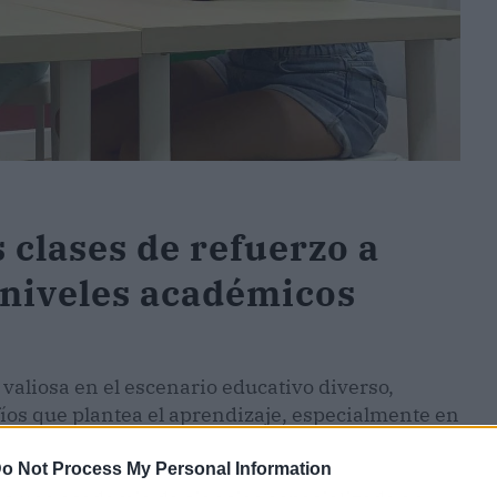
 clases de refuerzo a
 niveles académicos
aliosa en el escenario educativo diverso,
íos que plantea el aprendizaje, especialmente en
o Not Process My Personal Information