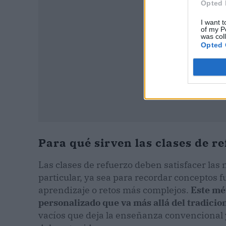
Opted 
I want t
of my P
was col
Opted 
Para qué sirven las clases de r
Las clases de refuerzo deben satisfacer las
particular, ya sea para recordar conceptos 
aprendizaje o retos más complejos.
Este mét
personalizado que va más allá del tradicio
vacíos que deja la enseñanza convenciona