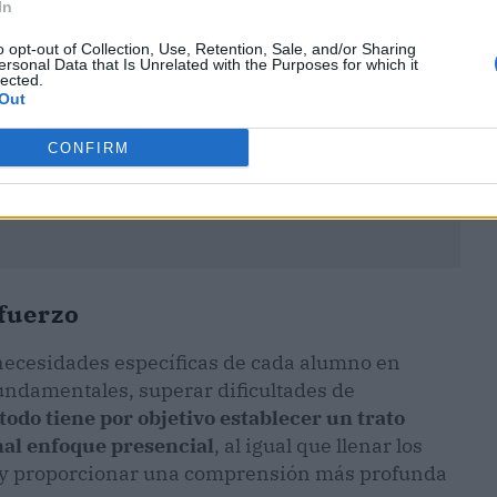
In
o opt-out of Collection, Use, Retention, Sale, and/or Sharing
ersonal Data that Is Unrelated with the Purposes for which it
lected.
Out
CONFIRM
efuerzo
 necesidades específicas de cada alumno en
fundamentales, superar dificultades de
odo tiene por objetivo establecer un trato
nal enfoque presencial
, al igual que llenar los
l y proporcionar una comprensión más profunda