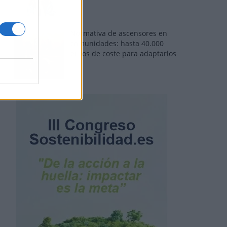
Normativa de ascensores en
comunidades: hasta 40.000
euros de coste para adaptarlos