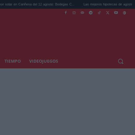
 Cariñena del 12 agosto: Bodegas C...
Las mejores hipotecas de agosto: el TAE más 
TIEMPO
VIDEOJUEGOS