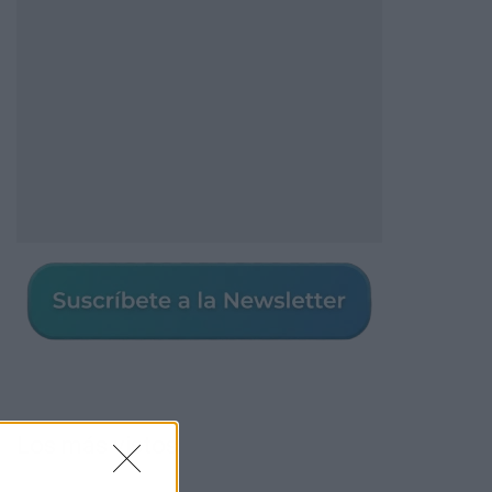
Los más vistos