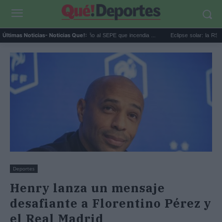
El zasca de Cristina Castaño al SEPE que incendia ...
Eclipse solar: la RSCE pide 
Últimas Noticias
- Noticias Que!:
Deportes
Henry lanza un mensaje
desafiante a Florentino Pérez y
el Real Madrid