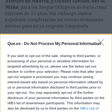
Atlético de Madrid, y Olivier Giroud, del AC
Milán
, para los Juegos Olímpicos de París como
mayores de 23 años. Sin embargo, ambos
jugadores completarían un verano demasiado
intenso para su ya exigente temporada.
Sin embargo, aunque el exazulgrana tenga
Que.es -
Do Not Process My Personal Information
claro que quiere contar con ellos no hay nada
oficial y, por tanto,
sus respectivos clubes
If you wish to opt-out of the sale, sharing to third parties, or
todavía no se han pronunciado
al respecto.
processing of your personal or sensitive information for
De acabar formando parte de la lista de Henry,
targeted advertising by us, please use the below opt-out
veremos a ver si Atleti y Milán dan el OK para
section to confirm your selection. Please note that after your
que sus cracks vayan a París.
opt-out request is processed you may continue seeing
interest-based ads based on personal information utilized by
us or personal information disclosed to third parties prior to
Artículo anterior
Artículo siguiente
your opt-out. You may separately opt-out of the further
Sergio Llull tiene a tiro el
La promesa de Dani
disclosure of your personal information by third parties on the
récord más apabullante
Alves al tribunal: más
IAB’s list of downstream participants. This information may
de la Euroliga
claro que el agua
also be disclosed by us to third parties on the
IAB’s List of