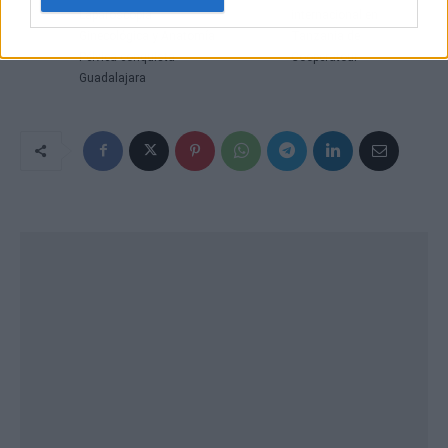
Laparoscopia
internacional en
Ginecológica y Anatomía
Tanzania de
Pélvica conquista
Cooperatour
Guadalajara