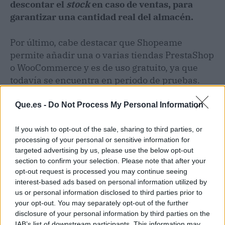
descontar el
stock
en caso de ventas, para
garantizar una cantidad real del almacén.
Por último, cabe destacar que Shopeame
permite añadir una o varias tiendas PrestaShop
o WooCommerce y es de uso gratuito, ya que
todavía se encuentra en periodo de pruebas.
Que.es -
Do Not Process My Personal Information
If you wish to opt-out of the sale, sharing to third parties, or
processing of your personal or sensitive information for
targeted advertising by us, please use the below opt-out
section to confirm your selection. Please note that after your
opt-out request is processed you may continue seeing
interest-based ads based on personal information utilized by
us or personal information disclosed to third parties prior to
your opt-out. You may separately opt-out of the further
disclosure of your personal information by third parties on the
IAB’s list of downstream participants. This information may