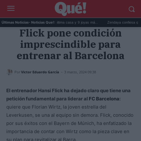
Estrenos de streaming: La última casa y 9 joyas má...
Zendaya confiesa que 'Lo impo
Últimas Noticias
- Noticias Que!:
Flick pone condición
imprescindible para
entrenar al Barcelona
-
Por
Victor Eduardo García
3 marzo, 2024 09:38
El entrenador Hansi Flick ha dejado claro que tiene una
petición fundamental para liderar al
FC Barcelona
:
quiere que Florian Wirtz, la joven estrella del
Leverkusen, se una al equipo sin demora. Flick, conocido
por sus éxitos con el Bayern de Múnich, ha enfatizado la
importancia de contar con Wirtz como la pieza clave en
su plan para revitalizar al Barça.