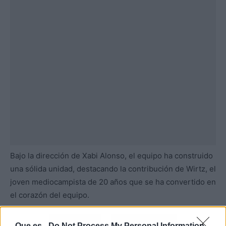
Bajo la dirección de Xabi Alonso, el equipo ha construido
una sólida unidad, destacando la contribución de Wirtz, el
joven mediocampista de 20 años que se ha convertido en
el corazón del equipo.
Atrás
Siguiente
Que.es -
Do Not Process My Personal Information