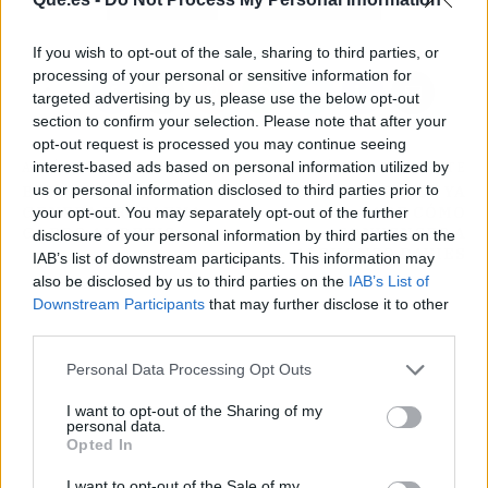
If you wish to opt-out of the sale, sharing to third parties, or
processing of your personal or sensitive information for
targeted advertising by us, please use the below opt-out
section to confirm your selection. Please note that after your
opt-out request is processed you may continue seeing
interest-based ads based on personal information utilized by
ARTÍCULO ANTERIOR
ARTÍCULO SIGUIENTE
us or personal information disclosed to third parties prior to
BORJA IGLESIAS
FLORENTINO PÉREZ YA
GENERA PROBLEMA
SABE CÓMO
your opt-out. You may separately opt-out of the further
GORDO AL BETIS
CONVENCER A
disclosure of your personal information by third parties on the
ALPHONSO DAVIES
IAB’s list of downstream participants. This information may
also be disclosed by us to third parties on the
IAB’s List of
Downstream Participants
that may further disclose it to other
third parties.
Personal Data Processing Opt Outs
I want to opt-out of the Sharing of my
personal data.
Opted In
I want to opt-out of the Sale of my