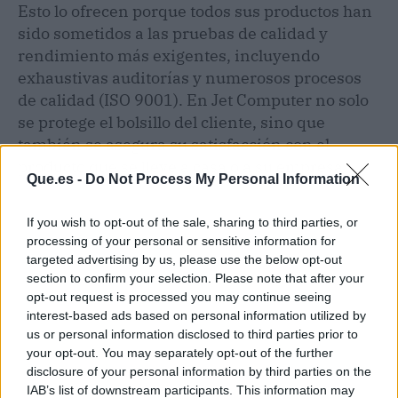
Esto lo ofrecen porque todos sus productos han
sido sometidos a las pruebas de calidad y
rendimiento más exigentes, incluyendo
exhaustivas auditorías y numerosos procesos
de calidad (ISO 9001). En Jet Computer no solo
se protege el bolsillo del cliente, sino que
también se asegura su satisfacción con el
producto que se lleve a casa o a su empresa.
Que.es -
Do Not Process My Personal Information
If you wish to opt-out of the sale, sharing to third parties, or
processing of your personal or sensitive information for
targeted advertising by us, please use the below opt-out
section to confirm your selection. Please note that after your
opt-out request is processed you may continue seeing
interest-based ads based on personal information utilized by
us or personal information disclosed to third parties prior to
your opt-out. You may separately opt-out of the further
disclosure of your personal information by third parties on the
IAB’s list of downstream participants. This information may