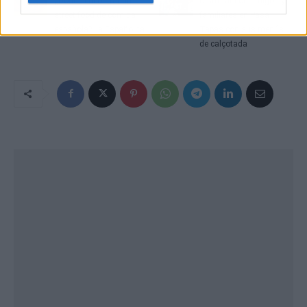
¿Dónde encontrar un
Disfrutar con amigos y
street food de comida
familiares en Pasa
española? La Españolita
Tapas con sus menús
de calçotada