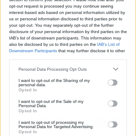
tipo de sustituciones y cambios en el hogar.
opt-out request is processed you may continue seeing
interest-based ads based on personal information utilized by
Estos especialistas llevan más de 20 años
us or personal information disclosed to third parties prior to
dedicándose a la apertura de puertas en Madrid
your opt-out. You may separately opt-out of the further
disclosure of your personal information by third parties on the
en todo tipo de propiedades y alojamientos. Por
IAB’s list of downstream participants. This information may
ello,
hoy en día pueden ofrecer soluciones
also be disclosed by us to third parties on the
IAB’s List of
integrales y rápidas sin causar molestias o
Downstream Participants
that may further disclose it to other
insatisfacciones a los propietarios.
third parties.
Personal Data Processing Opt Outs
Artículo anterior
Artículo siguiente
I want to opt-out of the Sharing of my
Adrián Din recomienda
Jaén, epicentro global
personal data.
delegar en los demás y
del aceite de oliva virgen
Opted In
que la maquinaria siga
extra
rodando
I want to opt-out of the Sale of my
Personal Data.
Opted In
I want to opt-out of processing my
Personal Data for Targeted Advertising.
Opted In