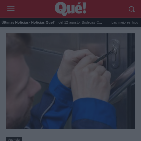
Eclipse solar en Cariñena del 12 agosto: Bodegas C...
Las mejores hipotecas de 
Últimas Noticias
- Noticias Que!:
Agencia