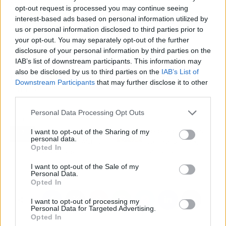
cantor.
opt-out request is processed you may continue seeing
interest-based ads based on personal information utilized by
En todo caso, en el sitio web de Joyra Sabor
us or personal information disclosed to third parties prior to
Nacional, cada variedad cuenta con una
your opt-out. You may separately opt-out of the further
descripción detallada de lo que contiene y de
disclosure of your personal information by third parties on the
IAB’s list of downstream participants. This information may
las propiedades que posee, haciendo que sea
also be disclosed by us to third parties on the
IAB’s List of
mucho más fácil elegir el que más necesite el
Downstream Participants
that may further disclose it to other
cliente.
third parties.
Personal Data Processing Opt Outs
Artículo anterior
Artículo siguiente
I want to opt-out of the Sharing of my
Información sobre Daniel
Conocer los mejores
personal data.
Eduardo Suero Alonso,
consejos para elegir la
Opted In
emprendedor CEO
primera bici
español
I want to opt-out of the Sale of my
Personal Data.
Opted In
I want to opt-out of processing my
Personal Data for Targeted Advertising.
Opted In