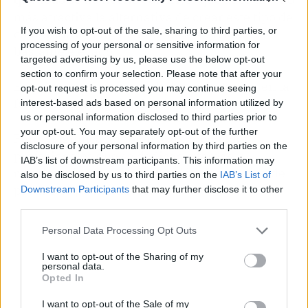
más atractiva la alternativa de crear este tipo de
If you wish to opt-out of the sale, sharing to third parties, or
contenido con un margen de efectividad
processing of your personal or sensitive information for
bastante elevado.
targeted advertising by us, please use the below opt-out
section to confirm your selection. Please note that after your
Eso significaría una verdadera revolución en la
opt-out request is processed you may continue seeing
forma de hacer publicidad.
interest-based ads based on personal information utilized by
us or personal information disclosed to third parties prior to
your opt-out. You may separately opt-out of the further
Pero, ¿significa también la extinción de
disclosure of your personal information by third parties on the
profesionales que se dedican a tareas
IAB’s list of downstream participants. This information may
relacionadas con la elaboración de este tipo de
also be disclosed by us to third parties on the
IAB’s List of
productos publicitarios?
Downstream Participants
that may further disclose it to other
third parties.
Personal Data Processing Opt Outs
I want to opt-out of the Sharing of my
personal data.
Opted In
I want to opt-out of the Sale of my