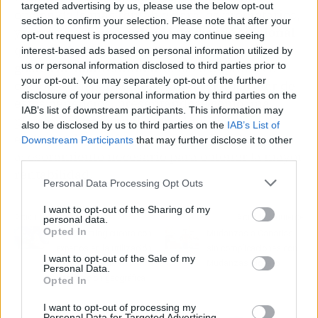
targeted advertising by us, please use the below opt-out
opción de lo más rentable para los propietarios,
section to confirm your selection. Please note that after your
ya que ofrece
una entrada de dinero adicional
opt-out request is processed you may continue seeing
que puede utilizarse para cubrir los costosos
interest-based ads based on personal information utilized by
gastos de mantenimiento
. Lista Séptima es
us or personal information disclosed to third parties prior to
your opt-out. You may separately opt-out of the further
opción ideal para quienes quieren disfrutar de
disclosure of your personal information by third parties on the
estos beneficios, presentándose como una
IAB’s list of downstream participants. This information may
plataforma para publicar y alquilar la
also be disclosed by us to third parties on the
IAB’s List of
embarcación de forma segura y con el
Downstream Participants
that may further disclose it to other
asesoramiento necesario para obtener la mayor
third parties.
rentabilidad.
Personal Data Processing Opt Outs
I want to opt-out of the Sharing of my
Artículo anterior
Artículo siguiente
personal data.
Opted In
XY Marketing cuenta con
Mudanzas a Canarias
expertos en la utilización
sin complicaciones con
I want to opt-out of the Sale of my
de sistemas de
Mudanzas Moreno
Personal Data.
información geográfica
Opted In
I want to opt-out of processing my
Personal Data for Targeted Advertising.