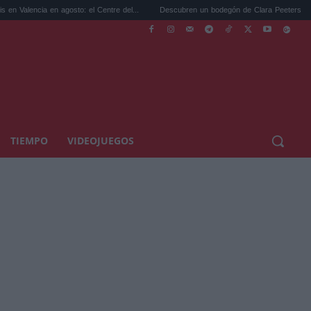
n agosto: el Centre del...
Descubren un bodegón de Clara Peeters olvidado en ...
TIEMPO
VIDEOJUEGOS