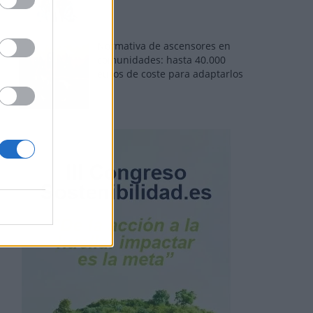
Normativa de ascensores en
comunidades: hasta 40.000
euros de coste para adaptarlos