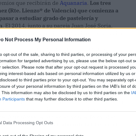
remios que recibirán de
Aquanaria
.
Los tres
nez (Rte. Lienzo* de Valencia) que comienza a
pasar a estudiar grado de pastelería y
n
. El 2014, junto a su pareja Juan José Soria,
adrid Fusión es candidata a Cocinero Revelación,
o Not Process My Personal Information
andidatos. Consigue su primer Sol Repsol y son
a MICHELIN, en 2016 es Empresaria del año por
to opt-out of the sale, sharing to third parties, or processing of your per
 de Valencia. En 2021, su restaurante consigue
formation for targeted advertising by us, please use the below opt-out s
 Amics de la Gastronomía Mediterrànea 2023 la
r selection. Please note that after your opt-out request is processed y
omoción del campo y la apicultura
. Su enfoque
eing interest-based ads based on personal information utilized by us or
gredientes locales y su compromiso con el uso de
disclosed to third parties prior to your opt-out. You may separately opt-
 compromiso es un ejemplo a seguir en la
losure of your personal information by third parties on the IAB’s list of
. This information may also be disclosed by us to third parties on the
IA
n con la tierra a través de la comida»
. María
Participants
that may further disclose it to other third parties.
ibilidad trabajando en proyectos de conservación
zación para la continuación de la vida en el
nal Arte (Association Relative à la Télévision
l Data Processing Opt Outs
l sobre la vida y el trabajo de la Chef en el