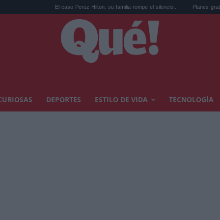
El caso Perez Hilton: su familia rompe el silencio...
Planes gratis en Valencia e
CURIOSAS
DEPORTES
ESTILO DE VIDA
TECNOLOGÍA