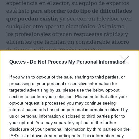
experiencia en el sector, su equipo de expertos
está listo para
abordar todo tipo de dificultades
que puedan existir,
ya sea con un televisor o en
cualquier otro aparato electrónico. Asimismo,
los profesionales ofrecen respuestas rápidas y
eficientes que facilitan un considerable ahorro
de tiempo y dinero, gracias a su gran
experiencia.
Que.es -
Do Not Process My Personal Information
En conclusión, uno de los mejores servicios
If you wish to opt-out of the sale, sharing to third parties, or
técnicos especializados de toda la ciudad se
processing of your personal or sensitive information for
encuentra en
Reparar Ordenadores
. Esta
targeted advertising by us, please use the below opt-out
empresa es una garantía de calidad ante cada
section to confirm your selection. Please note that after your
opt-out request is processed you may continue seeing
inconveniente que pueda presentarse en los
interest-based ads based on personal information utilized by
ordenadores portátiles, móviles y televisores.
us or personal information disclosed to third parties prior to
your opt-out. You may separately opt-out of the further
disclosure of your personal information by third parties on the
Artículo anterior
Artículo siguiente
IAB’s list of downstream participants. This information may
La compañía Reformas
Curso ChatGPT en