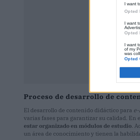
I want t
Opted 
I want 
Advertis
Opted 
I want t
of my P
was col
Opted 
Proceso de desarrollo de conte
El desarrollo de contenido didáctico para
e-
varias fases para garantizar su calidad. En 
estar organizado en módulos de estudio
. A
un área de conocimiento y tienen la habilid