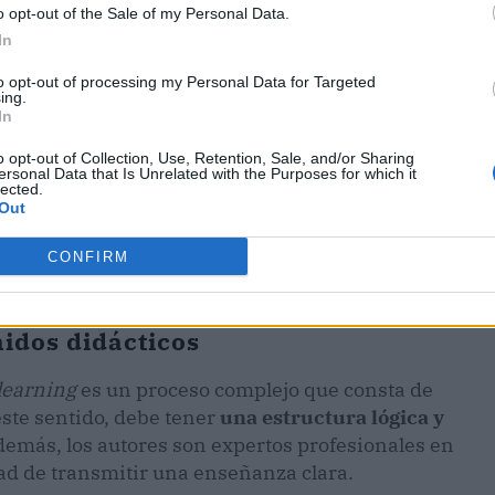
o opt-out of the Sale of my Personal Data.
In
to opt-out of processing my Personal Data for Targeted
ing.
In
o opt-out of Collection, Use, Retention, Sale, and/or Sharing
ersonal Data that Is Unrelated with the Purposes for which it
lected.
Out
CONFIRM
nidos didácticos
learning
es un proceso complejo que consta de
este sentido, debe tener
una estructura lógica y
demás, los autores son expertos profesionales en
ad de transmitir una enseñanza clara.