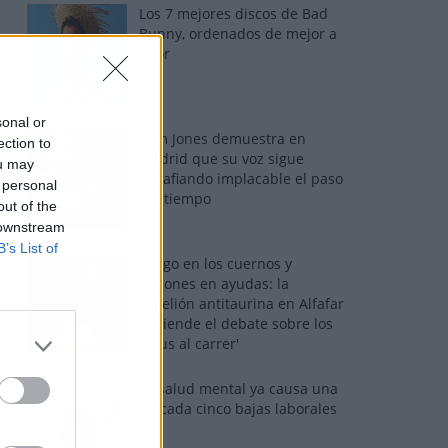
Los 7 mejores discos de Bad
Bunny, ordenados de mejor a
peor
sonal or
Tom Jones demuestra en
ection to
Madrid que su voz sigue
ou may
desafiando implacable el paso
 personal
del tiempo
out of the
 downstream
B’s List of
Fuego en los cuernos y
millones en ayudas: la
rebelión antitaurina en Alfafar
enciende el debate sobre los
'bous al carrer'
La salud mental ya causa una
de cada cinco bajas laborales