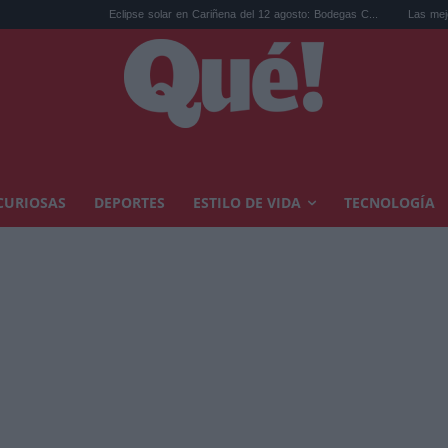
Eclipse solar en Cariñena del 12 agosto: Bodegas C...
Las mejores hipoteca
CURIOSAS
DEPORTES
ESTILO DE VIDA
TECNOLOGÍA