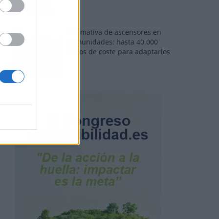
Normativa de ascensores en
comunidades: hasta 40.000
euros de coste para adaptarlos