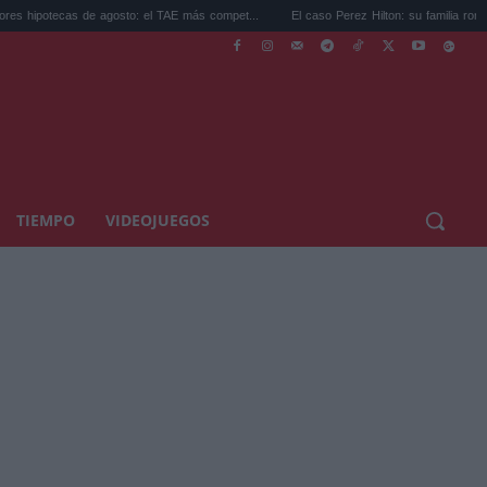
s de agosto: el TAE más compet...
El caso Perez Hilton: su familia rompe el silencio..
TIEMPO
VIDEOJUEGOS