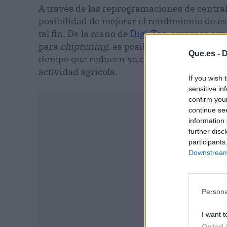
A través de las reprogramaciones de centra
posibilidad de mejorar el rendimiento de e
tal fin. De la mano de
Digi-Tec
, empresa espe
para
chiptuning
, es posible hacer que los 
Que.es -
D
tiempo que reducen su consumo de combusti
actividad agrícola.
If you wish 
sensitive in
confirm you
continue se
information 
further disc
participants
Downstream 
Persona
I want t
Opted 