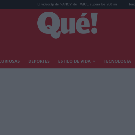
El videoclip de 'FANCY' de TWICE supera los 700 mi...
Tendencias decoraci
CURIOSAS
DEPORTES
ESTILO DE VIDA
TECNOLOGÍA