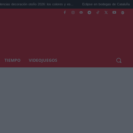
ón otoño 2026: los colores y es...
Eclipse en bodegas de Cataluña: el plan perfecto 
TIEMPO
VIDEOJUEGOS