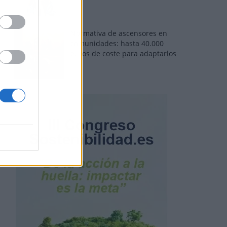
Normativa de ascensores en
comunidades: hasta 40.000
euros de coste para adaptarlos