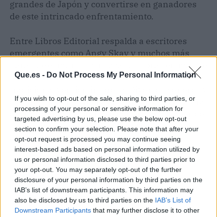
grandes de Japón y convertirse en ganadores
de este intrincado enfrentamiento.
Entre Libros Editorial respalda a escritores
emergentes como Angy Skay y muchos más
para que el mundo conozca sus obras en más de
Que.es -
Do Not Process My Personal Information
150 plataformas digitales y también de la
tradicional versión impresa. Diversos géneros y
If you wish to opt-out of the sale, sharing to third parties, or
culturas tienen asidero en esta casa productora
processing of your personal or sensitive information for
de literatura que promete continuar su labor de
targeted advertising by us, please use the below opt-out
lanzamiento de libros para proyectar el talento
section to confirm your selection. Please note that after your
en el mayor número de lectores posible.
opt-out request is processed you may continue seeing
interest-based ads based on personal information utilized by
us or personal information disclosed to third parties prior to
Artículo anterior
Artículo siguiente
your opt-out. You may separately opt-out of the further
Mejorar el rendimiento
Ingenium Marketing lleva
disclosure of your personal information by third parties on the
de los tractores con
a cabo la digitalización
IAB’s list of downstream participants. This information may
reprogramaciones de
de empresas
also be disclosed by us to third parties on the
IAB’s List of
centralitas
Downstream Participants
that may further disclose it to other