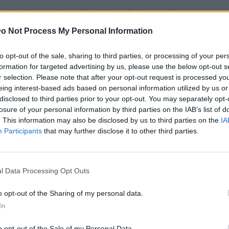
todoncia que ha aplicado las técnicas más
tener una correcta salud bucal. Su equipo de
o Not Process My Personal Information
el sector, tanto en técnicas como en aparatos, de
námicos y con resultados comprobados, todo
to opt-out of the sale, sharing to third parties, or processing of your per
l
en la ortodoncia.
formation for targeted advertising by us, please use the below opt-out s
r selection. Please note that after your opt-out request is processed y
eing interest-based ads based on personal information utilized by us or
disclosed to third parties prior to your opt-out. You may separately opt-
losure of your personal information by third parties on the IAB’s list of
. This information may also be disclosed by us to third parties on the
IA
Participants
that may further disclose it to other third parties.
l Data Processing Opt Outs
o opt-out of the Sharing of my personal data.
In
o opt-out of the Sale of my Personal Data.