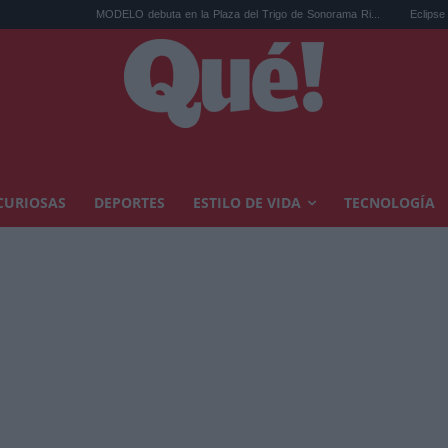
MODELO debuta en la Plaza del Trigo de Sonorama Ri...
Eclipse solar en Cari
CURIOSAS
DEPORTES
ESTILO DE VIDA
TECNOLOGÍA