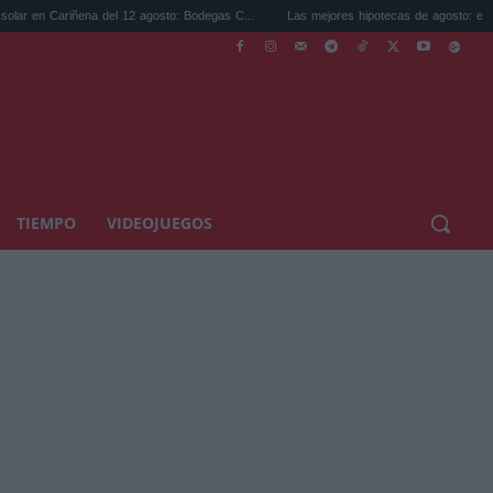
ñena del 12 agosto: Bodegas C...
Las mejores hipotecas de agosto: el TAE más compe
TIEMPO
VIDEOJUEGOS