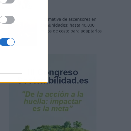
Normativa de ascensores en
comunidades: hasta 40.000
euros de coste para adaptarlos