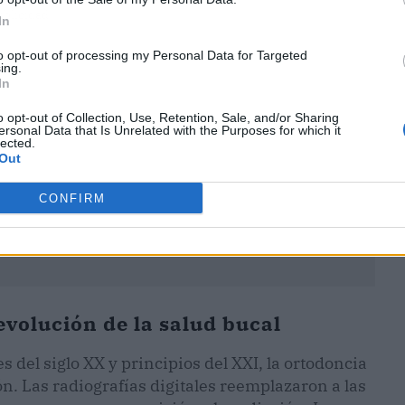
ublicidad
In
to opt-out of processing my Personal Data for Targeted
ing.
In
o opt-out of Collection, Use, Retention, Sale, and/or Sharing
ersonal Data that Is Unrelated with the Purposes for which it
lected.
Out
CONFIRM
revolución de la salud bucal
es del siglo XX y principios del XXI, la ortodoncia
 Las radiografías digitales reemplazaron a las