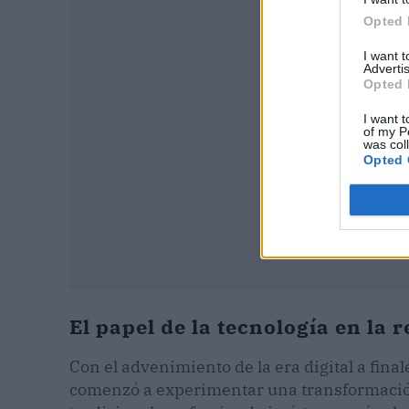
P
Opted 
I want 
Advertis
Opted 
I want t
of my P
was col
Opted 
El papel de la tecnología en la 
Con el advenimiento de la era digital a final
comenzó a experimentar una transformación.