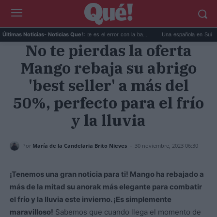
La DGT lo confirma hoy: este es el error con la ba...
Una española en Suiza revela
Últimas Noticias
- Noticias Que!:
No te pierdas la oferta
Mango rebaja su abrigo
'best seller' a más del
50%, perfecto para el frío
y la lluvia
-
Por
María de la Candelaria Brito Nieves
30 noviembre, 2023 06:30
¡Tenemos una gran noticia para ti! Mango ha rebajado a
más de la mitad su anorak más elegante para combatir
el frío y la lluvia este invierno. ¡Es simplemente
maravilloso!
Sabemos que cuando llega el momento de