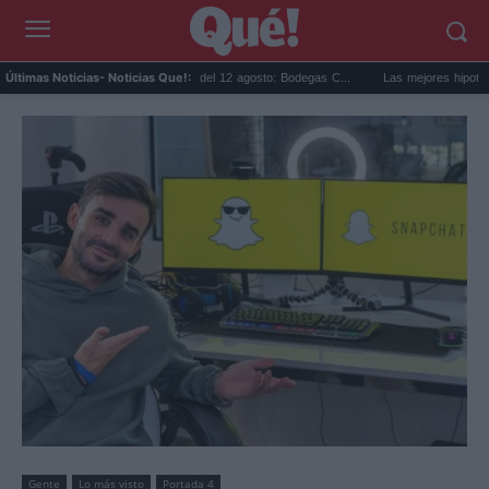
Eclipse solar en Cariñena del 12 agosto: Bodegas C...
Las mejores hipotecas de ago
Últimas Noticias
- Noticias Que!:
Gente
Lo más visto
Portada 4