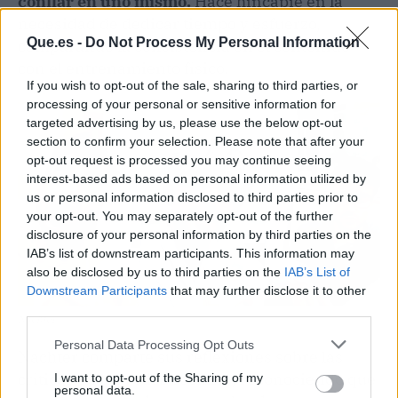
confiar en uno mismo.
Hace hincapié en la
necesidad de dedicar tiempo y esfuerzo,
Que.es -
Do Not Process My Personal Information
comparando la consistencia en el contenido
con el entrenamiento físico.
If you wish to opt-out of the sale, sharing to third parties, or
processing of your personal or sensitive information for
targeted advertising by us, please use the below opt-out
section to confirm your selection. Please note that after your
opt-out request is processed you may continue seeing
interest-based ads based on personal information utilized by
us or personal information disclosed to third parties prior to
your opt-out. You may separately opt-out of the further
disclosure of your personal information by third parties on the
IAB’s list of downstream participants. This information may
also be disclosed by us to third parties on the
IAB’s List of
Downstream Participants
that may further disclose it to other
third parties.
Nachter
Personal Data Processing Opt Outs
Nachter comparte sus reflexiones sobre las
críticas en las redes sociales, reconociendo que
I want to opt-out of the Sharing of my
personal data.