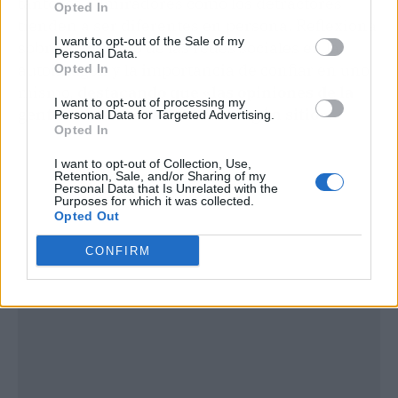
tanto los admiradores como los detractores
Opted In
tienden a ser diferentes en persona. Reflexiona
I want to opt-out of the Sale of my
sobre el impacto de las redes sociales en la
Personal Data.
autoimagen y la importancia de confiar en uno
Opted In
mismo,
destacando que «las opiniones de la
I want to opt-out of processing my
gente no nos van a llevar a ningún sitio».
Personal Data for Targeted Advertising.
Opted In
I want to opt-out of Collection, Use,
Retention, Sale, and/or Sharing of my
Personal Data that Is Unrelated with the
Purposes for which it was collected.
Opted Out
CONFIRM