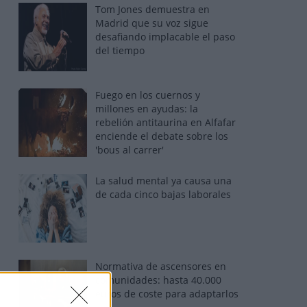
Tom Jones demuestra en
Madrid que su voz sigue
desafiando implacable el paso
del tiempo
Fuego en los cuernos y
millones en ayudas: la
rebelión antitaurina en Alfafar
enciende el debate sobre los
'bous al carrer'
La salud mental ya causa una
de cada cinco bajas laborales
Normativa de ascensores en
comunidades: hasta 40.000
euros de coste para adaptarlos