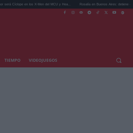
n los X-Men del MCU y Hea...
Rosalía en Buenos Aires: detiene el tráfico y se s...
TIEMPO
VIDEOJUEGOS