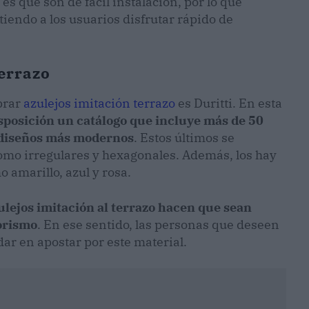
es que son de fácil instalación, por lo que
tiendo a los usuarios disfrutar rápido de
terrazo
prar
azulejos imitación terrazo
es Duritti. En esta
sposición un catálogo que incluye más de 50
s diseños más modernos
. Estos últimos se
omo irregulares y hexagonales. Además, los hay
 amarillo, azul y rosa.
zulejos imitación al terrazo hacen que sean
iorismo
. En ese sentido, las personas que deseen
ar en apostar por este material.