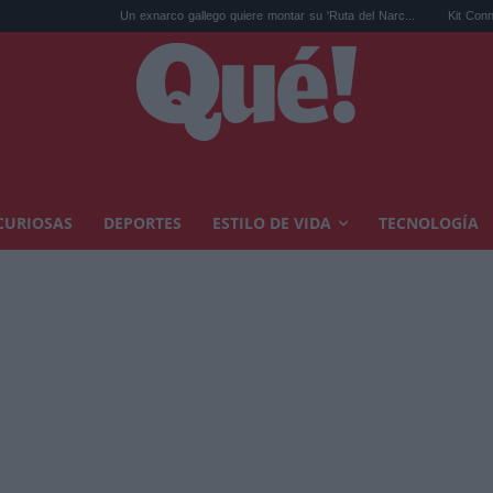
Un exnarco gallego quiere montar su 'Ruta del Narc...
Kit Connor será Cíclope e
CURIOSAS
DEPORTES
ESTILO DE VIDA
TECNOLOGÍA