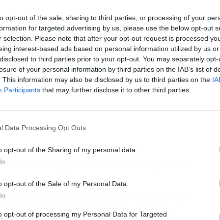
to opt-out of the sale, sharing to third parties, or processing of your per
formation for targeted advertising by us, please use the below opt-out s
r selection. Please note that after your opt-out request is processed y
eing interest-based ads based on personal information utilized by us or
disclosed to third parties prior to your opt-out. You may separately opt-
losure of your personal information by third parties on the IAB’s list of
. This information may also be disclosed by us to third parties on the
IA
Participants
that may further disclose it to other third parties.
l Data Processing Opt Outs
o opt-out of the Sharing of my personal data.
al terrazo siguen marcando pauta
In
o opt-out of the Sale of my Personal Data.
ndo proyectos de interiorismo se inclinan por
In
rrazo por su personalidad única. Una de las
to opt-out of processing my Personal Data for Targeted