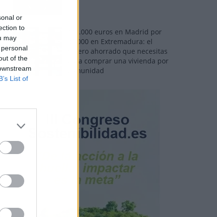
sonal or
ection to
110.000 euros en Madrid por
ou may
31.000 en Extremadura: el
 personal
dinero ahorrado que necesitas
out of the
para comprar una vivienda por
 downstream
comunidad
B’s List of