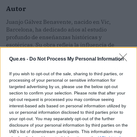
Autor
Juanjo Gálvez Benavente, nacido en Vic,
Barcelona, ha dedicado años al estudio
profundo de enseñanzas históricas y
esotéricas. Su obra refleja la influencia de
mentes brillantes como Carl Jung, los enigmas
Que.es -
Do Not Process My Personal Information
esotéricos de Papus, la rigurosidad histórica de
César Cantú, así como las profundas reflexiones
If you wish to opt-out of the sale, sharing to third parties, or
de autores como Mircea Eliade y Joseph
processing of your personal or sensitive information for
Campbell. Con
Astrid: La Estrella del Norte
,
targeted advertising by us, please use the below opt-out
Juanjo ofrece una fusión de historia, misterio y
section to confirm your selection. Please note that after your
tradición, reviviendo la esencia de antiguas
opt-out request is processed you may continue seeing
leyendas en cada página.
interest-based ads based on personal information utilized by
us or personal information disclosed to third parties prior to
your opt-out. You may separately opt-out of the further
Artículo anterior
Artículo siguiente
disclosure of your personal information by third parties on the
IAB’s list of downstream participants. This information may
Consumer engagement
LapsoWork, el software