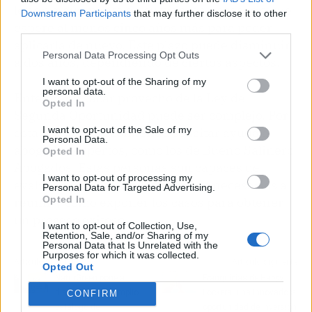
ley en algún punto de su vida, es necesario que
Downstream Participants
that may further disclose it to other
espere al menos cinco años más para poder
third parties.
aplicarla de nuevo. Este plazo puede disminuir
Personal Data Processing Opt Outs
a dos años, dependiendo de ciertos aspectos.
I want to opt-out of the Sharing of my
personal data.
Entender y sacar provecho de la Ley de
Opted In
Segunda Oportunidad puede ser complejo. Por
I want to opt-out of the Sale of my
esta razón, se recomienda solicitar ayuda a
Personal Data.
abogados expertos, como los de Bueno Salinero
Opted In
Abogados. Estas personas son capaces de
I want to opt-out of processing my
evaluar e indicar los documentos necesarios a
Personal Data for Targeted Advertising.
Opted In
reunir y cómo exponer los casos para obtener
un proceso exitoso.
I want to opt-out of Collection, Use,
Retention, Sale, and/or Sharing of my
Personal Data that Is Unrelated with the
Purposes for which it was collected.
Artículo anterior
Artículo siguiente
Opted Out
NaturGreen pone a
Franquicias de Happy
disposición un amplio
Lockers, una innovadora
CONFIRM
catálogo de
oportunidad de inversión