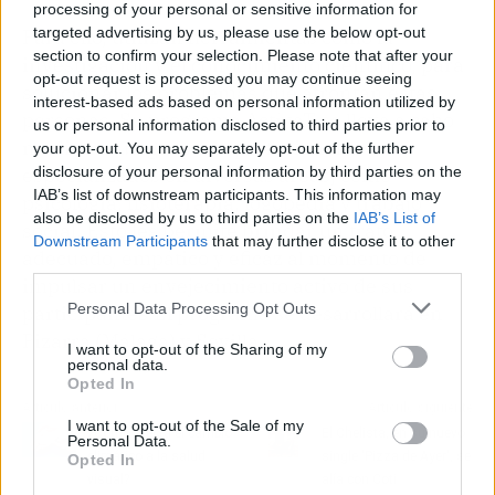
processing of your personal or sensitive information for
targeted advertising by us, please use the below opt-out
Para ello, utilizan herramientas como la
section to confirm your selection. Please note that after your
investigación y el conocimiento científico, para
opt-out request is processed you may continue seeing
solucionar los problemas que afrontan estas
interest-based ads based on personal information utilized by
personas. Su programa ActívaT se lleva a cabo
us or personal information disclosed to third parties prior to
mediante un grupo de profesionales
your opt-out. You may separately opt-out of the further
especializados en diversas áreas, como
disclosure of your personal information by third parties on the
IAB’s list of downstream participants. This information may
psicología, fisioterapia, logopedia y trabajo
also be disclosed by us to third parties on the
IAB’s List of
social. Esto les permite brindar un trato
Downstream Participants
that may further disclose it to other
adecuado, empático y eficaz al momento de
third parties.
impulsar un envejecimiento activo de sus
Personal Data Processing Opt Outs
participantes.El programa se desarrollará en
Pizarra (Málaga) y Sevilla.
I want to opt-out of the Sharing of my
personal data.
Opted In
Artículo anterior
Artículo siguiente
I want to opt-out of the Sale of my
¿Cómo afecta el cambio
El Chelista, en su nuevo
Personal Data.
climático a la salud
single 'Pizza de Ayer', se
Opted In
visual?
alía con Coti