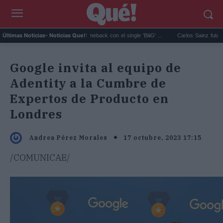
BIGBANG anuncia su comeback con el single 'BiiiG' ...
Carlos Sainz futuro en el ai
Últimas Noticias
- Noticias Que!:
Google invita al equipo de
Adentity a la Cumbre de
Expertos de Producto en
Londres
17 octubre, 2023 17:15
Andrea Pérez Morales
/COMUNICAE/