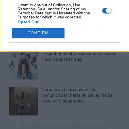
I want to opt-out of Collection, Use,
Retention, Sale, and/or Sharing of my
Personal Data that Is Unrelated with the
Purposes for which it was collected.
Fuego en los cuernos y millones en
Opted Out
ayudas: la rebelión antitaurina en Alfafar
enciende el debate sobre los 'bous al
CONFIRM
carrer'
La salud mental ya causa una de cada
cinco bajas laborales
Normativa de ascensores en
comunidades: hasta 40.000 euros de
coste para adaptarlos