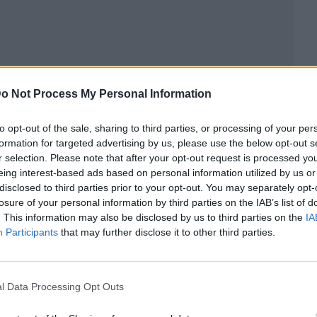
o Not Process My Personal Information
to opt-out of the sale, sharing to third parties, or processing of your per
formation for targeted advertising by us, please use the below opt-out s
as de 56 países, ocupando más de 64,000 metros
r selection. Please note that after your opt-out request is processed y
ia prevista de 90,000 profesionales de 135
eing interest-based ads based on personal information utilized by us or
 un evento excepcional. Además, por primera vez,
disclosed to third parties prior to your opt-out. You may separately opt-
ial madrileño, lo que representó un aumento del
losure of your personal information by third parties on the IAB’s list of
. This information may also be disclosed by us to third parties on the
IA
r.
Participants
that may further disclose it to other third parties.
l Data Processing Opt Outs
 el Área Fresh Produce la más grande, abarcando
un aumento del 14 % con respecto al año