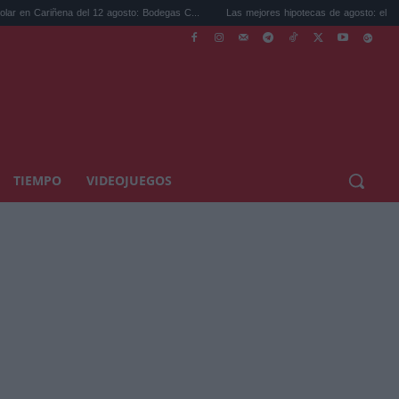
a del 12 agosto: Bodegas C...
Las mejores hipotecas de agosto: el TAE más compet..
TIEMPO
VIDEOJUEGOS