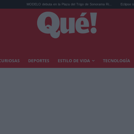
MODELO debuta en la Plaza del Trigo de Sonorama Ri...
Eclipse solar en Cariñen
CURIOSAS
DEPORTES
ESTILO DE VIDA
TECNOLOGÍA