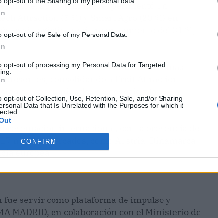
o opt-out of the Sharing of my personal data.
epresentó el 25 %, también experimentó un
In
ech Attraction (5 %) y Smart Agro (20 %) en
sh Food Logistics registró un aumento del 31 %,
o opt-out of the Sale of my Personal Data.
In
to opt-out of processing my Personal Data for Targeted
el 60 %, con todas las comunidades autónomas
ing.
a presentes, consolidando a Fruit Attraction
In
ción de oportunidades de negocio y la
o opt-out of Collection, Use, Retention, Sale, and/or Sharing
ionales.
ersonal Data that Is Unrelated with the Purposes for which it
lected.
Out
representación internacional, con la presencia de
n 17 nuevos mercados, como Austria, Dinamarca,
CONFIRM
ncia europea.
on fue servir como plataforma de impulso y
EMA MADRID, en colaboración con el Ministerio de