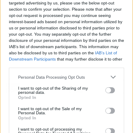
targeted advertising by us, please use the below opt-out
section to confirm your selection. Please note that after your
opt-out request is processed you may continue seeing
interest-based ads based on personal information utilized by
us or personal information disclosed to third parties prior to
your opt-out. You may separately opt-out of the further
disclosure of your personal information by third parties on the
IAB’s list of downstream participants. This information may
also be disclosed by us to third parties on the
IAB’s List of
Downstream Participants
that may further disclose it to other
third parties.
Personal Data Processing Opt Outs
Artículo anterior
Artículo siguiente
Externalizar la logística
Para los negocios
I want to opt-out of the Sharing of my
personal data.
en un e-commerce de la
convencionales en la era
Opted In
mano de ATE Sistemas
del comercio online, la
y Proyectos Singulares
digitalización es una
I want to opt-out of the Sale of my
es un factor para tener
oportunidad
Personal Data.
éxito
Opted In
I want to opt-out of processing my