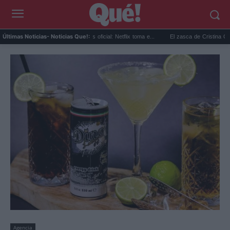
Sandokán temporada 2 ya es oficial: Netflix toma e...
El zasca de Cristina Castaño al
Últimas Noticias
- Noticias Que!:
Agencia