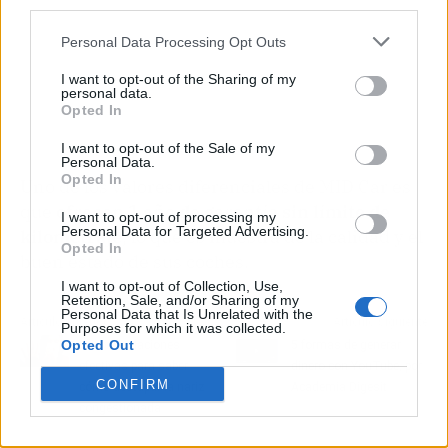
third parties.
Personal Data Processing Opt Outs
I want to opt-out of the Sharing of my
personal data.
Opted In
I want to opt-out of the Sale of my
Personal Data.
Opted In
Uno de los valores diferenciales de MID Car es
que
ofrecen 1 año de garantía sin límite de
I want to opt-out of processing my
Personal Data for Targeted Advertising.
kilometraje
, lo que es muestra de la calidad y el
Opted In
buen estado de sus coches.
I want to opt-out of Collection, Use,
Retention, Sale, and/or Sharing of my
Personal Data that Is Unrelated with the
Artículo anterior
Artículo siguiente
Purposes for which it was collected.
Opted Out
Recomendaciones
5 formas de generar
efectivas para saber
dinero con YouTube, por
CONFIRM
cómo destapar la nariz
Academia Digesit
congestionada