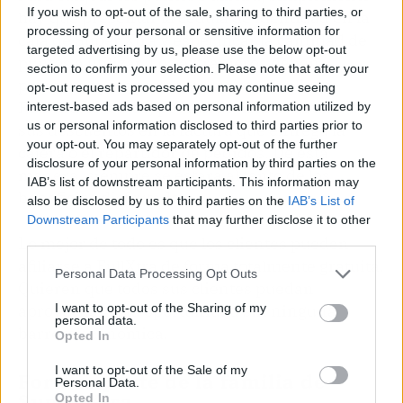
If you wish to opt-out of the sale, sharing to third parties, or
hay que presentar la cédula de identidad en la
processing of your personal or sensitive information for
caja de Super Xtra y especificar la cantidad de
targeted advertising by us, please use the below opt-out
puntos a utilizar. Los extranjeros deben
section to confirm your selection. Please note that after your
presentar pasaporte y su tarjeta de cliente
opt-out request is processed you may continue seeing
FullXtra. Además, podrán revisar el detalle de
interest-based ads based on personal information utilized by
us or personal information disclosed to third parties prior to
sus descuentos en la factura que entrega la
your opt-out. You may separately opt-out of the further
cajera o el repartidor de pedidos. De esta
disclosure of your personal information by third parties on the
manera, siempre se estará al tanto de los
IAB’s list of downstream participants. This information may
beneficios disfrutados.
also be disclosed by us to third parties on the
IAB’s List of
Downstream Participants
that may further disclose it to other
third parties.
Lo mejor de todo es que los clientes pueden
afiliarse a FullXtra de forma totalmente gratuita.
Personal Data Processing Opt Outs
Quieren que todos sus clientes puedan
I want to opt-out of the Sharing of my
aprovechar esta oportunidad sin ninguna
personal data.
barrera económica.
Opted In
I want to opt-out of the Sale of my
Formar parte de la familia de
Personal Data.
Super Xtra
Opted In