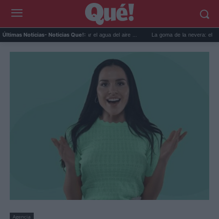
 usos prácticos para reutilizar el agua del aire ...
La goma de la nevera: el truco del 
Últimas Noticias
- Noticias Que!:
Agencia