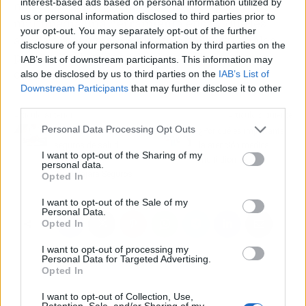
interest-based ads based on personal information utilized by
marca, pueden encontrar en estos productos
us or personal information disclosed to third parties prior to
multimedia una herramienta eficaz, que les
your opt-out. You may separately opt-out of the further
ayuda a alcanzar sus objetivos empresariales
disclosure of your personal information by third parties on the
por medio de vídeos de alta calidad que
IAB’s list of downstream participants. This information may
conecten con sus clientes.
also be disclosed by us to third parties on the
IAB’s List of
Downstream Participants
that may further disclose it to other
third parties.
Artículo anterior
Artículo siguiente
Personal Data Processing Opt Outs
Beneficios de los
¿Por qué es importante
seguros de salud
la atención medica
I want to opt-out of the Sharing of my
ofrecidos por
multiidioma?
personal data.
Guadalajara Seguros
Opted In
I want to opt-out of the Sale of my
Personal Data.
Opted In
I want to opt-out of processing my
Personal Data for Targeted Advertising.
Opted In
I want to opt-out of Collection, Use,
Retention, Sale, and/or Sharing of my