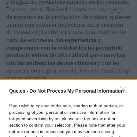
y tengan un verdadero impacto en los usuarios.
Por esta razón, Storisell cuenta con un equipo
de expertos en la producción de vídeos, quienes
tienen una extensa trayectoria en la creación
de vídeos explicativos y contenido multimedia
para las empresas.
Su experiencia y
compromiso con la calidad les ha permitido
producir vídeos de alta calidad que conectan
con las audiencias de sus clientes
y que les
ayudan a conseguir sus objetivos de
marketing
y comunicación.
Que.es -
Do Not Process My Personal Information
En resumen, en Storisell es una agencia que
comprende claramente lo importante que son
If you wish to opt-out of the sale, sharing to third parties, or
los vídeos explicativos para la promoción de las
processing of your personal or sensitive information for
empresas. Aquellas organizaciones que buscan
targeted advertising by us, please use the below opt-out
una forma efectiva de presentar sus productos y
section to confirm your selection. Please note that after your
servicios, o de mostrar la identidad de su
opt-out request is processed you may continue seeing