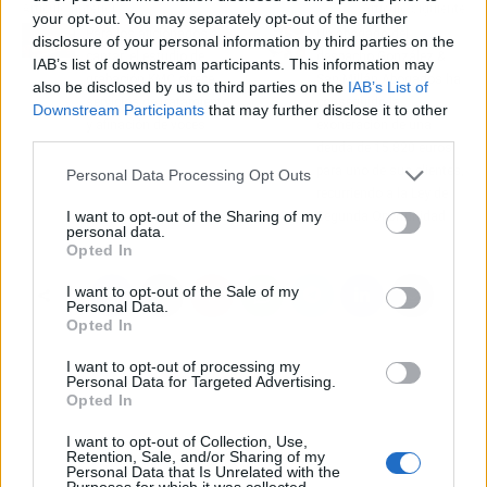
Artículo anterior
Artículo siguiente
your opt-out. You may separately opt-out of the further
Para los aficionados a
Un abogado del
disclosure of your personal information by third parties on the
cantar, el estudio de
despacho González &
IAB’s list of downstream participants. This information may
grabación KMC ofrece
San Millán Abogados ha
also be disclosed by us to third parties on the
IAB’s List of
servicios de tratamiento
conseguido la
Downstream Participants
that may further disclose it to other
y afinación de voces
exoneración de una
third parties.
deuda de 15.820 euros
para uno de sus clientes,
Personal Data Processing Opt Outs
recurriendo a la Ley de
I want to opt-out of the Sharing of my
Segunda Oportunidad
personal data.
Opted In
I want to opt-out of the Sale of my
Personal Data.
Opted In
I want to opt-out of processing my
Personal Data for Targeted Advertising.
Opted In
I want to opt-out of Collection, Use,
Retention, Sale, and/or Sharing of my
Personal Data that Is Unrelated with the
Purposes for which it was collected.