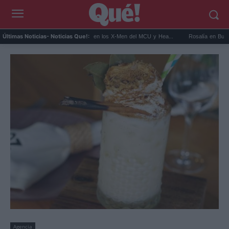
Kit Connor será Cíclope en los X-Men del MCU y Hea...
Rosalía en Buenos Aires:
Últimas Noticias
- Noticias Que!:
Agencia