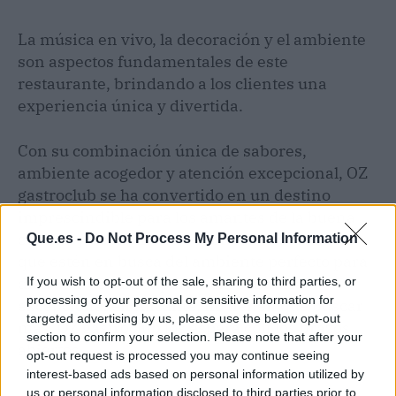
La música en vivo, la decoración y el ambiente
son aspectos fundamentales de este
restaurante, brindando a los clientes una
experiencia única y divertida.
Con su combinación única de sabores,
ambiente acogedor y atención excepcional, OZ
gastroclub se ha convertido en un destino
imprescindible para los amantes de la buena
comida y de momentos inolvidables. Para los
Que.es -
Do Not Process My Personal Information
que estén en busca del ambiente perfecto para
disfrutar de una experiencia culinaria
If you wish to opt-out of the sale, sharing to third parties, or
processing of your personal or sensitive information for
excepcional en Alicante, no tienen que buscar
targeted advertising by us, please use the below opt-out
más, OZ gastroclub los espera con los brazos
section to confirm your selection. Please note that after your
abiertos.
opt-out request is processed you may continue seeing
interest-based ads based on personal information utilized by
us or personal information disclosed to third parties prior to