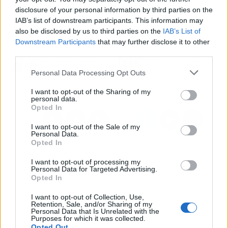
posible. Este sistema puede ser adquirido el
disclosure of your personal information by third parties on the
marketplace
de AWS.
IAB’s list of downstream participants. This information may
also be disclosed by us to third parties on the
IAB’s List of
Downstream Participants
that may further disclose it to other
Artículo anterior
Artículo siguiente
third parties.
Retribución flexible para
Adquirir un mueble de
los empleados ¿Cómo
baño moderno y a
Personal Data Processing Opt Outs
se debe aprovecharla?
medida en Varobath
I want to opt-out of the Sharing of my
personal data.
Opted In
I want to opt-out of the Sale of my
Personal Data.
Opted In
I want to opt-out of processing my
Personal Data for Targeted Advertising.
Opted In
I want to opt-out of Collection, Use,
Retention, Sale, and/or Sharing of my
Personal Data that Is Unrelated with the
Purposes for which it was collected.
Opted Out