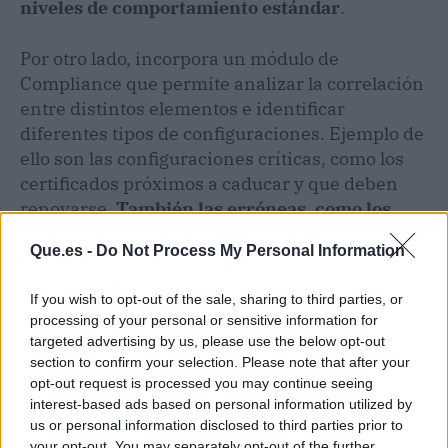
niveles de comportamiento estándar
.
Por otro lado, incorpora un módulo de
Compliance que permite analizar la correlación
entre distintos elementos e identificar
diferentes tipos de configuraciones. Ejemplo de
ello son las configuraciones críticas, como los
certificados próximos a caducar y que deben
renovarse.
También las erróneas, como los
volúmenes de almacenamiento no asignados a
Que.es -
Do Not Process My Personal Information
ningún elemento
.
If you wish to opt-out of the sale, sharing to third parties, or
Todas las características de Meika permiten a
processing of your personal or sensitive information for
las empresas mantener bajo control el plano de
targeted advertising by us, please use the below opt-out
estabilidad económica en un contexto
section to confirm your selection. Please note that after your
multicloud
. Pero su mayor logro está en
opt-out request is processed you may continue seeing
interest-based ads based on personal information utilized by
conseguir que la operación, la administración y
us or personal information disclosed to third parties prior to
la toma de decisiones sean lo más eficientes
your opt-out. You may separately opt-out of the further