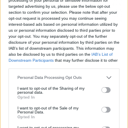
processing of your personal or sensitive information for
SERVICIO DE ALQUILER
VISITAS GUIADAS EN
targeted advertising by us, please use the below opt-out
DE CÁMARAS
BARCELONA
section to confirm your selection. Please note that after your
HIPERBÁRICAS
TOTALMENTE
opt-out request is processed you may continue seeing
PERSONALIZABLES
interest-based ads based on personal information utilized by
us or personal information disclosed to third parties prior to
your opt-out. You may separately opt-out of the further
disclosure of your personal information by third parties on the
IAB’s list of downstream participants. This information may
also be disclosed by us to third parties on the
IAB’s List of
Downstream Participants
that may further disclose it to other
third parties.
Personal Data Processing Opt Outs
I want to opt-out of the Sharing of my
personal data.
Opted In
I want to opt-out of the Sale of my
Personal Data.
Opted In
I want to opt-out of processing my
Publicidad