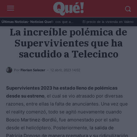
mo y ansiedad: síntomas idénticos que a...
El precio de la vivienda en Valencia sube a
Últimas Noticias
- Noticias Que!:
La increíble polémica de
Supervivientes que ha
sacudido a Telecinco
-
Por
Florian Salazar
12 abril, 2023 14:02
Supervivientes 2023 ha estado lleno de polémicas
desde su estreno
, el cual se vio atrasado por diversas
razones, entre ellas la falta de anunciantes. Una vez que
el reality comenzó, todo se agitó nuevamente cuando
Bosco Martinez-Bordiú
, fue amonestado por el salto
desde el helicóptero. Posteriormente,
la salida de
Patricia Donoso de manera prematura y su ridiculización