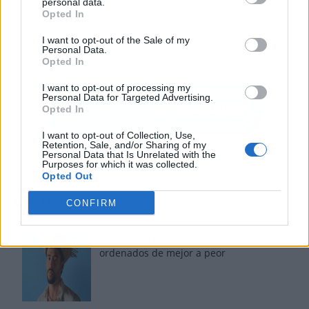
personal data.
Opted In
I want to opt-out of the Sale of my
Personal Data.
Opted In
I want to opt-out of processing my
Personal Data for Targeted Advertising.
Opted In
I want to opt-out of Collection, Use,
Retention, Sale, and/or Sharing of my
Personal Data that Is Unrelated with the
Purposes for which it was collected.
Opted Out
Los más vistos
CONFIRM
Los 7 mejores discos de Bad Bunny,
ordenados de mejor a peor