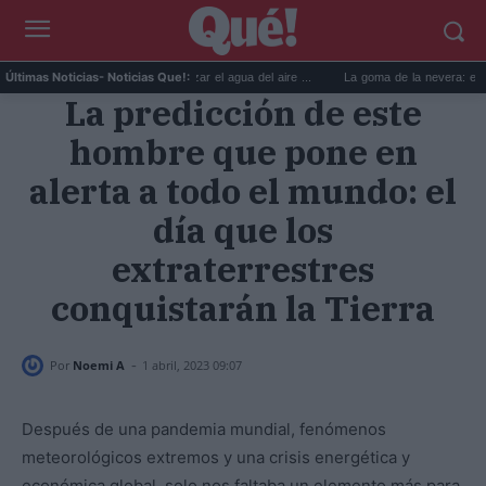
6 usos prácticos para reutilizar el agua del aire ...
La goma de la nevera: el truco 
Últimas Noticias
- Noticias Que!:
La predicción de este
hombre que pone en
alerta a todo el mundo: el
día que los
extraterrestres
conquistarán la Tierra
-
Por
Noemi A
1 abril, 2023 09:07
Después de una pandemia mundial, fenómenos
meteorológicos extremos y una crisis energética y
económica global, solo nos faltaba un elemento más para