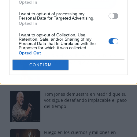
Opted In
I want to opt-out of processing my
Personal Data for Targeted Advertising.
Opted In
I want to opt-out of Collection, Use,
Los más vistos
Retention, Sale, and/or Sharing of my
Personal Data that Is Unrelated with the
Purposes for which it was collected.
Opted Out
Los 7 mejores discos de Bad Bunny,
ordenados de mejor a peor
CONFIRM
Tom Jones demuestra en Madrid que su
voz sigue desafiando implacable el paso
del tiempo
Fuego en los cuernos y millones en