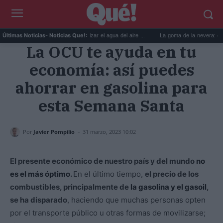
6 usos prácticos para reutilizar el agua del aire ...
La goma de la nevera: el truco
Últimas Noticias
- Noticias Que!:
La OCU te ayuda en tu
economía: así puedes
ahorrar en gasolina para
esta Semana Santa
-
Por
Javier Pompilio
31 marzo, 2023 10:02
El presente económico de nuestro país y del mundo
no
es el más óptimo
.
En el último tiempo,
el precio de los
combustibles, principalmente de
la gasolina y el gasoil
,
se ha disparado
, haciendo que muchas personas opten
por el transporte público u otras formas de movilizarse;