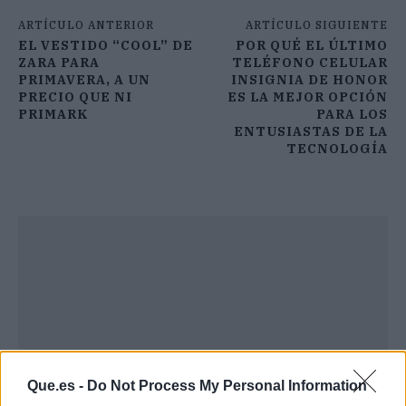
ARTÍCULO ANTERIOR
ARTÍCULO SIGUIENTE
EL VESTIDO “COOL” DE
POR QUÉ EL ÚLTIMO
ZARA PARA
TELÉFONO CELULAR
PRIMAVERA, A UN
INSIGNIA DE HONOR
PRECIO QUE NI
ES LA MEJOR OPCIÓN
PRIMARK
PARA LOS
ENTUSIASTAS DE LA
TECNOLOGÍA
Que.es -
Do Not Process My Personal Information