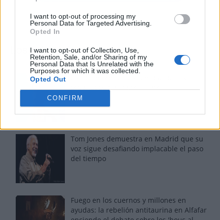
I want to opt-out of processing my
Personal Data for Targeted Advertising.
Opted In
Los más vistos
I want to opt-out of Collection, Use,
Retention, Sale, and/or Sharing of my
Personal Data that Is Unrelated with the
Purposes for which it was collected.
Los 7 mejores discos de Bad Bunny,
Opted Out
ordenados de mejor a peor
CONFIRM
Tom Jones demuestra en Madrid que su
voz sigue desafiando implacable el paso
del tiempo
Fuego en los cuernos y millones en
ayudas: la rebelión antitaurina en Alfafar
enciende el debate sobre los 'bous al