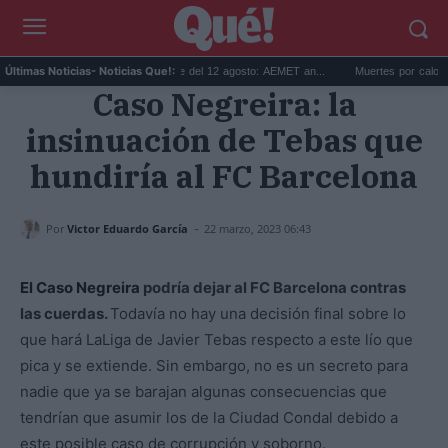
.
Predicción para el eclipse del 12 agosto: AEMET an...
Muertes por calor en E
Últimas Noticias
- Noticias Que!:
Caso Negreira: la
insinuación de Tebas que
hundiría al FC Barcelona
-
Por
Victor Eduardo García
22 marzo, 2023 06:43
El Caso Negreira
podría dejar al FC Barcelona contras
las cuerdas.
Todavía no hay una decisión final sobre lo
que hará LaLiga de Javier Tebas respecto a este lío que
pica y se extiende. Sin embargo, no es un secreto para
nadie que ya se barajan algunas consecuencias que
tendrían que asumir los de la Ciudad Condal debido a
este posible caso de corrupción y soborno.