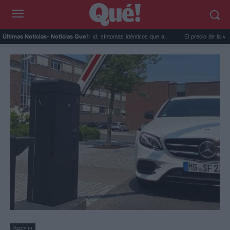
Calor extremo y ansiedad: síntomas idénticos que a...
El precio de la vivienda en
Últimas Noticias
- Noticias Que!:
Agencia