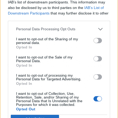
IAB’s list of downstream participants. This information may
also be disclosed by us to third parties on the
IAB’s List of
Downstream Participants
that may further disclose it to other
third parties.
Personal Data Processing Opt Outs
I want to opt-out of the Sharing of my
personal data.
Opted In
I want to opt-out of the Sale of my
Personal Data.
Actualmente,
cuenta en España con más de
Opted In
350 instalaciones
entre las que se encuentran
I want to opt-out of processing my
importantes cadenas de supermercados,
Personal Data for Targeted Advertising.
Opted In
centros comerciales, hospitales, hoteles,
estaciones de tren, compañías de Real Estate, y
I want to opt-out of Collection, Use,
Retention, Sale, and/or Sharing of my
pequeños y grandes operadores de
Personal Data that Is Unrelated with the
aparcamientos.
Purposes for which it was collected.
Opted Out