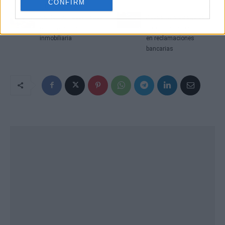
CONFIRM
Artículo anterior
Artículo siguiente
Contar con Best House
Asesority y su equipo de
para invertir en una
abogados especialistas
inmobiliaria
en reclamaciones
bancarias