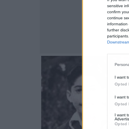
sensitive in
confirm you
continue se
information 
further disc
participants
Downstream 
Persona
I want t
Opted 
I want t
Opted 
I want 
Advertis
Opted 