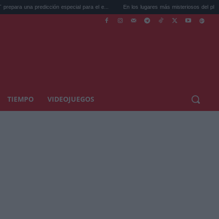
redicción especial para el e...
En los lugares más misteriosos del planeta: Stoneh...
TIEMPO
VIDEOJUEGOS