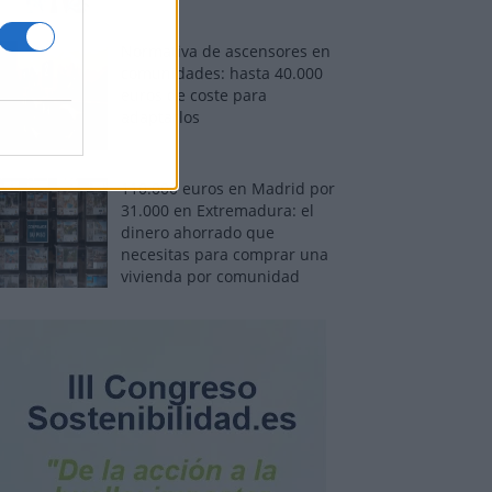
Normativa de ascensores en
comunidades: hasta 40.000
euros de coste para
adaptarlos
110.000 euros en Madrid por
31.000 en Extremadura: el
dinero ahorrado que
necesitas para comprar una
vivienda por comunidad