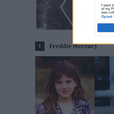
I want t
of my P
was col
Opted 
Freddie Mercury
1