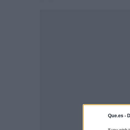
Que.es -
D
If you wish 