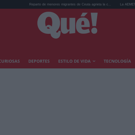
Reparto de menores migrantes de Ceuta agrieta la c...
La AEMET prepara una p
CURIOSAS
DEPORTES
ESTILO DE VIDA
TECNOLOGÍA