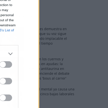
ection to
ou may
os más vistos
 personal
out of the
 downstream
Tom Jones demuestra en
B’s List of
Madrid que su voz sigue
desafiando implacable el
paso del tiempo
Fuego en los cuernos y
millones en ayudas: la
rebelión antitaurina en
Alfafar enciende el debate
sobre los 'bous al carrer'
La salud mental ya causa una
de cada cinco bajas laborales