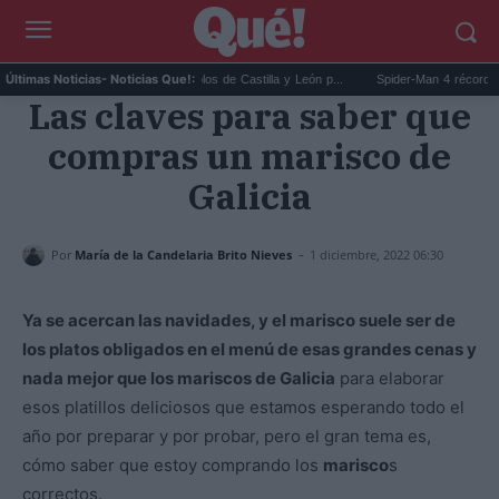
Eclipse solar: los 10 pueblos de Castilla y León p...
Spider-Man 4 récord taquilla:
Últimas Noticias
- Noticias Que!:
Las claves para saber que
compras un marisco de
Galicia
-
Por
María de la Candelaria Brito Nieves
1 diciembre, 2022 06:30
Ya se acercan las navidades, y el marisco suele ser de
los platos obligados en el menú de esas grandes cenas y
nada mejor que los mariscos de Galicia
para elaborar
esos platillos deliciosos que estamos esperando todo el
año por preparar y por probar, pero el gran tema es,
cómo saber que estoy comprando los
marisco
s
correctos.