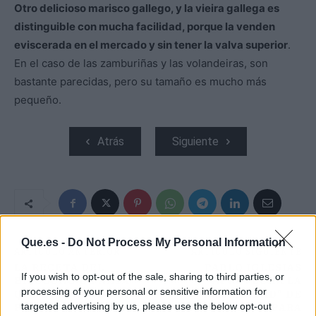
Otro delicioso marisco gallego, y la vieira gallega es
distinguible con mucha facilidad, porque la venden
eviscerada en el mercado y sin tener la valva superior
.
En el caso de las zamburiñas y las volandeiras, son
bastante parecidas, pero su tamaño es mucho más
pequeño.
Atrás
Siguiente
Que.es -
Do Not Process My Personal Information
ARTÍCULO ANTERIOR
ARTÍCULO SIGUIENTE
LA RECETA DEL
PABLO IGLESIAS
If you wish to opt-out of the sale, sharing to third parties, or
BIZCOCHO DE NATA
APROVECHA LA
processing of your personal or sensitive information for
QUE SORPRENDERÁ
"FRAGILIDAD" DE
targeted advertising by us, please use the below opt-out
POR SU ESPONJOSIDAD
IRENE MONTERO PARA