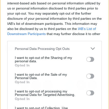
dispositivos electrónicos en todo momento,
interest-based ads based on personal information utilized by
incluso compartirla en sus redes. Además,
us or personal information disclosed to third parties prior to
quienes la envían pueden monitorizar en
your opt-out. You may separately opt-out of the further
disclosure of your personal information by third parties on the
tiempo real la reacción del receptor y saber si la
IAB’s list of downstream participants. This information may
ha visto o le ha gustado.
also be disclosed by us to third parties on the
IAB’s List of
Downstream Participants
that may further disclose it to other
third parties.
Artículo anterior
Artículo siguiente
¿Qué ofrece Excelencia
En tiempos de crisis
Personal Data Processing Opt Outs
Médica TV?, el canal de
solo la imaginación es
TV en streaming para
más importante que el
I want to opt-out of the Sharing of my
personal data.
los profesionales de la
conocimiento, según la
Opted In
salud
empresa Muebles Muñoz
I want to opt-out of the Sale of my
Personal Data.
Opted In
I want to opt-out of processing my
Personal Data for Targeted Advertising.
Opted In
I want to opt-out of Collection, Use,