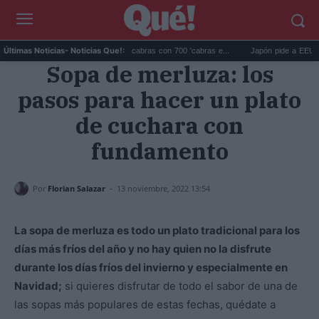
Galápagos eliminó 140.000 cabras con 700 'cabras e...
Japón pide a EEUU que d
Últimas Noticias
- Noticias Que!:
Sopa de merluza: los
pasos para hacer un plato
de cuchara con
fundamento
-
Por
Florian Salazar
13 noviembre, 2022 13:54
La sopa de merluza es todo un plato tradicional para los
días más fríos del año y no hay quien no la disfrute
durante los días fríos del invierno y especialmente en
Navidad;
si quieres disfrutar de todo el sabor de una de
las sopas más populares de estas fechas, quédate a