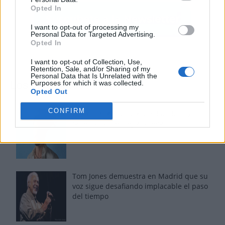
Opted In
I want to opt-out of processing my
Personal Data for Targeted Advertising.
Opted In
I want to opt-out of Collection, Use,
Retention, Sale, and/or Sharing of my
Personal Data that Is Unrelated with the
Purposes for which it was collected.
Los más vistos
Opted Out
CONFIRM
Los 7 mejores discos de Bad Bunny,
ordenados de mejor a peor
Tom Jones demuestra en Madrid que su
voz sigue desafiando implacable el paso
del tiempo