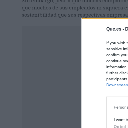
Sin embargo, pese a que muchas compañía
que muchos de sus empleados ni siquiera en
sostenibilidad que sus respectivas empresa
Que.es -
D
If you wish 
sensitive in
confirm you
continue se
information 
further disc
participants
Downstream 
Persona
P
I want t
Opted 