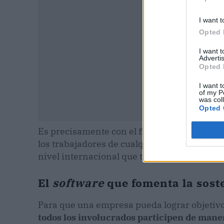
I want t
Opted 
I want 
Advertis
Opted 
I want t
of my P
was col
Opted 
Es precisamente con el fin de crear una cul
los trabajadores de cualquier sector que se
nivel internacional que trabaja para promov
El
software
que fomenta la sost
Para que una empresa pueda lograr objetiv
todos los involucrados participen de mane