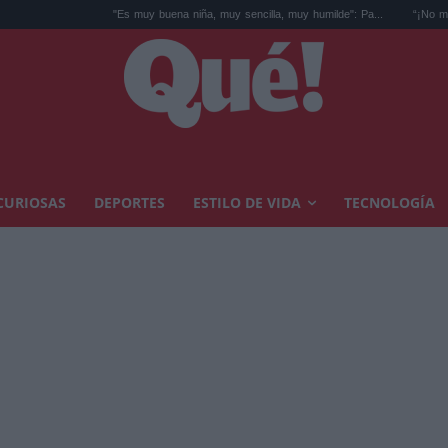
"Es muy buena niña, muy sencilla, muy humilde": Pa...
“¡No me grites, no me
CURIOSAS
DEPORTES
ESTILO DE VIDA
TECNOLOGÍA