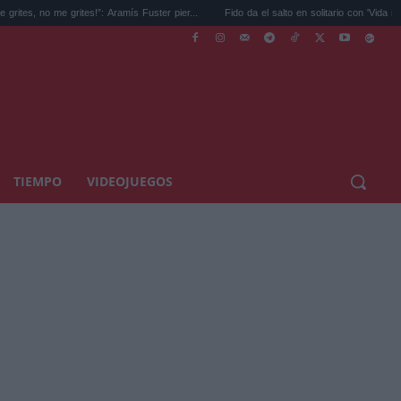
 grites!”: Aramís Fuster pier...
Fido da el salto en solitario con 'Vida nocturna' ...
TIEMPO
VIDEOJUEGOS