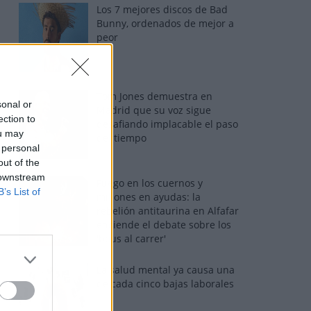
Los 7 mejores discos de Bad
Bunny, ordenados de mejor a
peor
Tom Jones demuestra en
sonal or
Madrid que su voz sigue
ection to
desafiando implacable el paso
ou may
del tiempo
 personal
out of the
 downstream
Fuego en los cuernos y
B’s List of
millones en ayudas: la
rebelión antitaurina en Alfafar
enciende el debate sobre los
'bous al carrer'
La salud mental ya causa una
de cada cinco bajas laborales