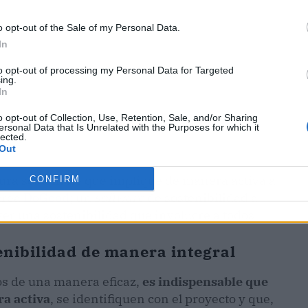
o opt-out of the Sale of my Personal Data.
In
to opt-out of processing my Personal Data for Targeted
ing.
In
o opt-out of Collection, Use, Retention, Sale, and/or Sharing
ersonal Data that Is Unrelated with the Purposes for which it
lected.
Out
tura sostenible que implique de manera activa a
CONFIRM
 crea
DoGood
; un
software
de sostenibilidad a
er una sostenibilidad que involucre a todos.
enibilidad de manera integral
os de una manera eficaz,
es indispensable que
ra activa
, se identifiquen con el proyecto y que,