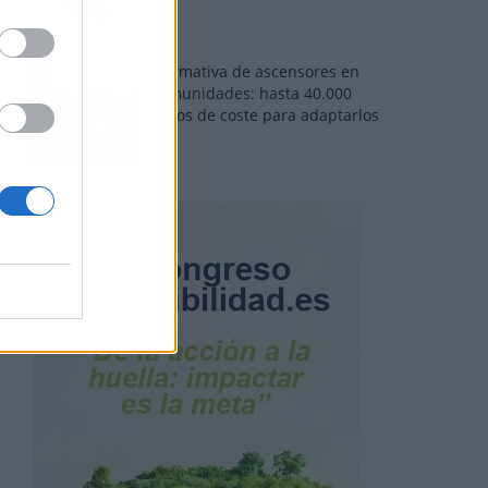
Normativa de ascensores en
comunidades: hasta 40.000
euros de coste para adaptarlos