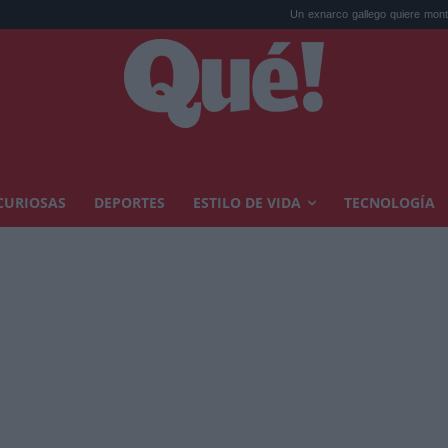
Un exnarco gallego quiere montar su 'Ruta del Narc.
CURIOSAS
DEPORTES
ESTILO DE VIDA
TECNOLOGÍA