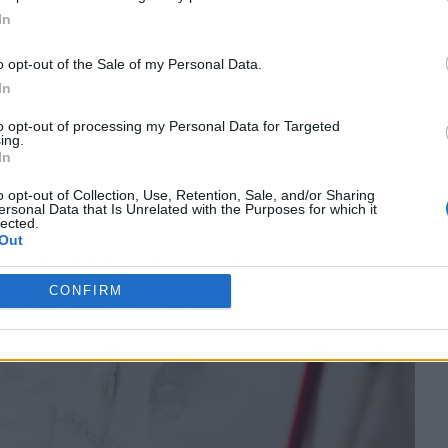
ecto, ya que se trata de una actividad que no
In
y, a la vez, a todas. Por este motivo, observarás
asos, se centra en hacer peritaciones en
o opt-out of the Sale of my Personal Data.
In
to opt-out of processing my Personal Data for Targeted
cisiones de un juez con respecto a un paciente,
ing.
 en Derecho para saber qué baremos aplicar en
In
o opt-out of Collection, Use, Retention, Sale, and/or Sharing
ersonal Data that Is Unrelated with the Purposes for which it
lected.
ito médico se centra en explicar, así como
Out
 deban dirimir sobre un asunto médico. Por ello,
 nexo entre Derecho y Medicina que obra
CONFIRM
ndependencia. ¡De ahí su importancia!