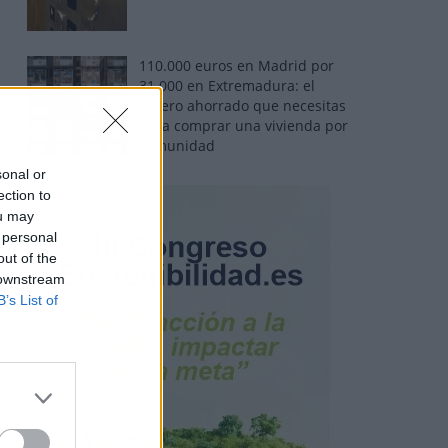
110.000 euros en Madrid por
31.000 en Extremadura: el
dinero ahorrado que necesitas
para comprar una vivienda por
comunidad
sonal or
ection to
ou may
 personal
out of the
 downstream
B’s List of