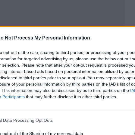
o Not Process My Personal Information
to opt-out of the sale, sharing to third parties, or processing of your per
formation for targeted advertising by us, please use the below opt-out s
r selection. Please note that after your opt-out request is processed y
eing interest-based ads based on personal information utilized by us or
disclosed to third parties prior to your opt-out. You may separately opt-
losure of your personal information by third parties on the IAB’s list of
. This information may also be disclosed by us to third parties on the
IA
Participants
that may further disclose it to other third parties.
cio, es la persona que valora un conjunto de
de informar y documentar a los jueces para,
l Data Processing Opt Outs
tura con respecto al ámbito laboral.
o opt-out of the Sharing of my personal data.