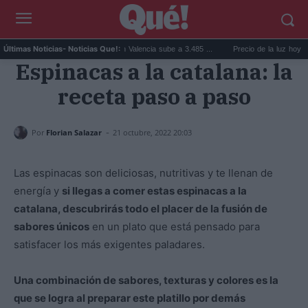
El precio de la vivienda en Valencia sube a 3.485 ...
Precio de la luz hoy, jueves 
Últimas Noticias
- Noticias Que!:
Espinacas a la catalana: la
receta paso a paso
-
Por
Florian Salazar
21 octubre, 2022 20:03
Las espinacas son deliciosas, nutritivas y te llenan de
energía y
si llegas a comer estas espinacas a la
catalana, descubrirás todo el placer de la fusión de
sabores únicos
en un plato que está pensado para
satisfacer los más exigentes paladares.
Una combinación de sabores, texturas y colores es la
que se logra al preparar este platillo por demás