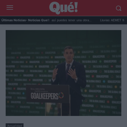
Comprar arte en subasta: así puedes tener una obra...
Lluvias AEMET fin de sema
Últimas Noticias
- Noticias Que!:
Actualidad