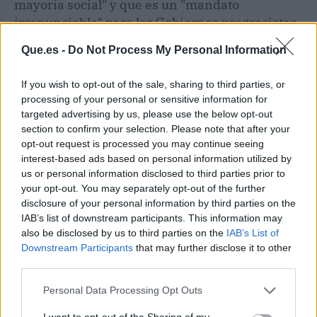
mayoría social" y que es un "mandato
irrenunciable" para los Gobiernos progresistas
protegerla "tal y como hizo Allende", ha
Que.es -
Do Not Process My Personal Information
recordado.
If you wish to opt-out of the sale, sharing to third parties, or
processing of your personal or sensitive information for
Artículo anterior
Artículo siguiente
targeted advertising by us, please use the below opt-out
España y Marruecos
Barcelona apuesta por
section to confirm your selection. Please note that after your
acuerdan que la
los vecinos y Madrid por
opt-out request is processed you may continue seeing
aduanas de Ceuta y
las terrazas
interest-based ads based on personal information utilized by
Melilla abran durante el
us or personal information disclosed to third parties prior to
mes de enero
your opt-out. You may separately opt-out of the further
disclosure of your personal information by third parties on the
IAB’s list of downstream participants. This information may
also be disclosed by us to third parties on the
IAB’s List of
Downstream Participants
that may further disclose it to other
third parties.
Personal Data Processing Opt Outs
I want to opt-out of the Sharing of my