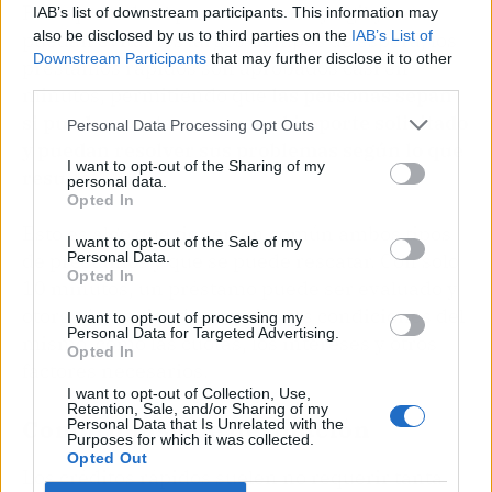
Para que todo el proceso sea muy ágil y se
IAB’s list of downstream participants. This information may
also be disclosed by us to third parties on the
IAB’s List of
puedan evitar los largos tiempos de espera, los
Downstream Participants
that may further disclose it to other
préstamos rápidos son aprobados casi en
third parties.
minutos, permitiendo que
las personas sepan
si pueden contar o no con el importe solicitado
Personal Data Processing Opt Outs
y puedan resolver sus problemas según lo que
I want to opt-out of the Sharing of my
resulte
.
personal data.
Opted In
Esto es algo que tienen en común ambos tipos
I want to opt-out of the Sale of my
de préstamos y que se puede rescatar. Con solo
Personal Data.
Opted In
10 minutos, un préstamo puede ser evaluado y
otorgado, haciendo notorias las condiciones del
I want to opt-out of processing my
Personal Data for Targeted Advertising.
mismo, como las cuotas, los intereses y otros
Opted In
factores necesarios.
I want to opt-out of Collection, Use,
Retention, Sale, and/or Sharing of my
Compromiso de devolución
Personal Data that Is Unrelated with the
Purposes for which it was collected.
Opted Out
Los créditos rápidos suelen no requerir tanta