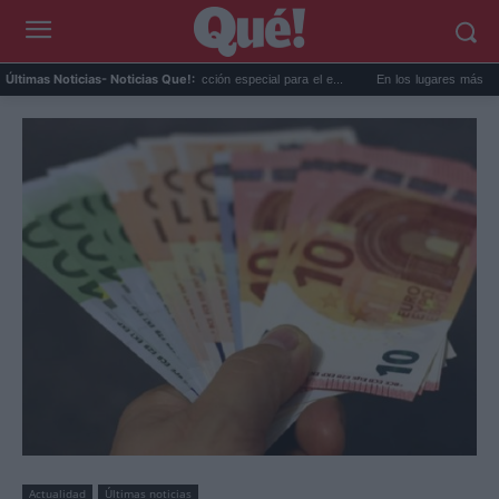
 AEMET prepara una predicción especial para el e...
En los lugares más misteriosos d
Últimas Noticias
- Noticias Que!:
Actualidad
Últimas noticias