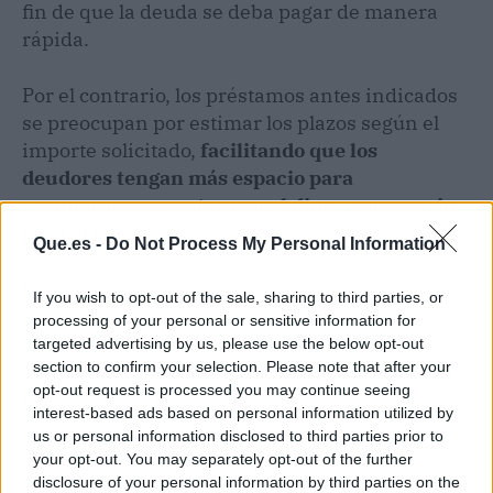
fin de que la deuda se deba pagar de manera
rápida.
Por el contrario, los préstamos antes indicados
se preocupan por estimar los plazos según el
importe solicitado,
facilitando que los
deudores tengan más espacio para
recuperarse y contar con el dinero necesario
para el pago
.
Que.es -
Do Not Process My Personal Information
Por ello, los plazos y las cuotas se calculan con
If you wish to opt-out of the sale, sharing to third parties, or
cuidado. Incluso, cuentan con un simulador
processing of your personal or sensitive information for
bien establecido, para que las personas vean
targeted advertising by us, please use the below opt-out
section to confirm your selection. Please note that after your
sus cálculos antes de aventurarse a solicitar el
opt-out request is processed you may continue seeing
préstamo que desean.
interest-based ads based on personal information utilized by
us or personal information disclosed to third parties prior to
Tiempo de aprobación
your opt-out. You may separately opt-out of the further
disclosure of your personal information by third parties on the