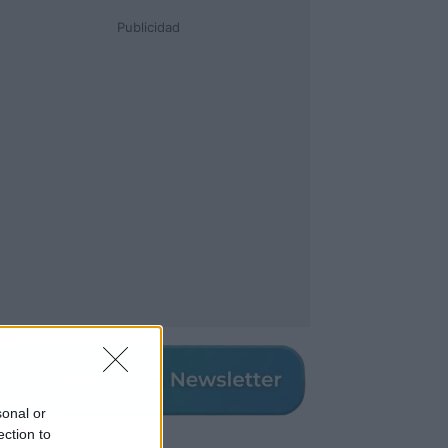
Publicidad
sonal or
ection to