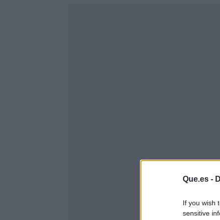
Que.es -
D
If you wish 
sensitive in