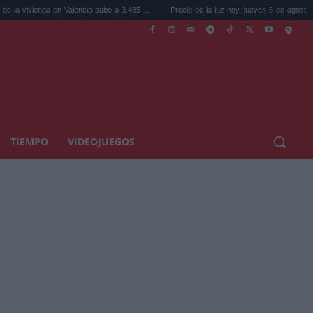
enda en Valencia sube a 3.485 ...
Precio de la luz hoy, jueves 6 de agosto: la hora ...
TIEMPO
VIDEOJUEGOS