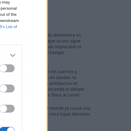
ou may
 personal
out of the
os más vistos
 downstream
B’s List of
Tom Jones demuestra en
Madrid que su voz sigue
desafiando implacable el
paso del tiempo
Fuego en los cuernos y
millones en ayudas: la
rebelión antitaurina en
Alfafar enciende el debate
sobre los 'bous al carrer'
La salud mental ya causa una
de cada cinco bajas laborales