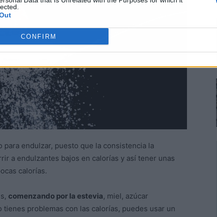
ersonal Data that Is Unrelated with the Purposes for which it
lected.
Out
CONFIRM
o para endulzar, puesto que la consistencia la
rir a endulzantes bajos en calorías y así tener unas
ocas calorías.
es,
comenzando por la estevia
, miel, azúcar
no tienes problemas con las calorías, puedes usar un