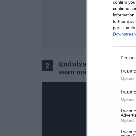
confirm you
continue se
information 
further disc
participants
Downstream 
Persona
Endulzantes que puede
2
sean más saludables
I want t
Opted 
I want t
Opted 
I want 
Advertis
Opted 
I want t