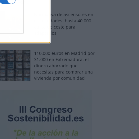
Normativa de ascensores en
comunidades: hasta 40.000
euros de coste para
adaptarlos
110.000 euros en Madrid por
31.000 en Extremadura: el
dinero ahorrado que
necesitas para comprar una
vivienda por comunidad