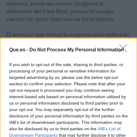
Además, existe un menor riesgo en la
obtención del bien final, porque el equipo
cuenta con gran experiencia en el diseño.
El servicio que ofrece la empresa está enfocado
en la creación de estrategias como el
fortalecimiento de marca, el
packaging
y el
e-
Que.es -
Do Not Process My Personal Information
commerce
para
startups
, pymes y
emprendedores. En la actualidad, la agencia
If you wish to opt-out of the sale, sharing to third parties, or
processing of your personal or sensitive information for
cuenta con 2 oficinas, una en Barcelona y otra
targeted advertising by us, please use the below opt-out
en Palma, desde donde ofrece sus servicios a
section to confirm your selection. Please note that after your
empresas de toda España.
opt-out request is processed you may continue seeing
interest-based ads based on personal information utilized by
us or personal information disclosed to third parties prior to
Artículo anterior
Artículo siguiente
your opt-out. You may separately opt-out of the further
Colocación de prótesis
El crecimiento de
disclosure of your personal information by third parties on the
dentales en Córdoba, de
Dámelo Dámelo en el
IAB’s list of downstream participants. This information may
la mano de Corporación
mercado inmobiliario
also be disclosed by us to third parties on the
IAB’s List of
Dental
Downstream Participants
that may further disclose it to other