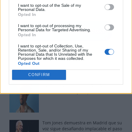
I want to opt-out of the Sale of my
Personal Data.
Opted In
I want to opt-out of processing my
Personal Data for Targeted Advertising.
Opted In
I want to opt-out of Collection, Use,
Retention, Sale, and/or Sharing of my
Personal Data that Is Unrelated with the
Purposes for which it was collected.
Opted Out
Los más vistos
CONFIRM
Los 7 mejores discos de Bad Bunny,
ordenados de mejor a peor
Tom Jones demuestra en Madrid que su
voz sigue desafiando implacable el paso