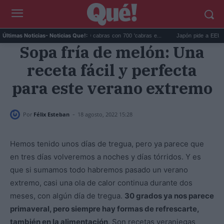
Galápagos eliminó 140.000 cabras con 700 'cabras e...
Japón pide a EEUU que de
Últimas Noticias
- Noticias Que!:
Sopa fría de melón: Una
receta fácil y perfecta
para este verano extremo
-
Por
Félix Esteban
18 agosto, 2022 15:28
Hemos tenido unos días de tregua, pero ya parece que
en tres días volveremos a noches y días tórridos. Y es
que si sumamos todo habremos pasado un verano
extremo, casi una ola de calor continua durante dos
meses, con algún día de tregua.
30 grados ya nos parece
primaveral, pero siempre hay formas de refrescarte,
también en la alimentación
. Son recetas veraniegas