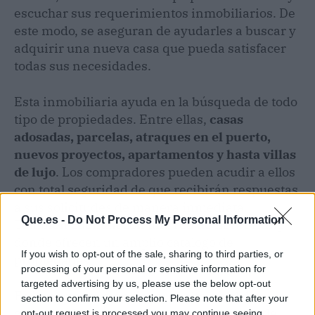
escuchar sus requerimientos inmobiliarios. De
este modo, se aseguran de ayudarles a buscar y
adquirir una nueva casa que pueda satisfacer
todas sus necesidades.
Esta inmobiliaria ayuda en la búsqueda de todo
tipo de propiedades. Entre ellas,
casas
adosadas, parcelas, atraques en el puerto,
nuevos proyectos, apartamentos y hasta villas
de lujo
. Los compradores pueden acudir a ellos
con total seguridad de que recibirán respuestas
a sus solicitudes de manera inmediata.
Que.es -
Do Not Process My Personal Information
También cuentan con una red de
networking
donde ofrecen un amplio catálogo de
If you wish to opt-out of the sale, sharing to third parties, or
propiedades.
processing of your personal or sensitive information for
targeted advertising by us, please use the below opt-out
Es importante mencionar el alto nivel de
section to confirm your selection. Please note that after your
compromiso que muestran estos agentes de
opt-out request is processed you may continue seeing