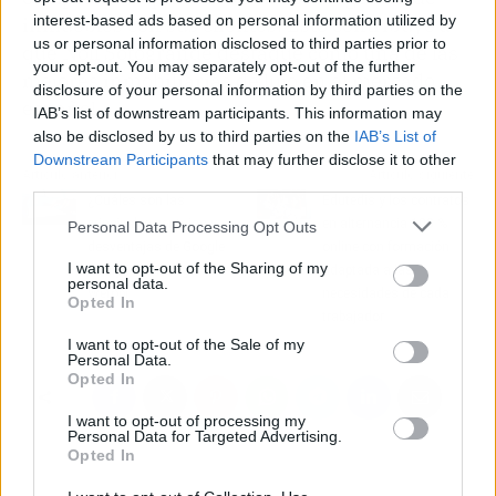
interest-based ads based on personal information utilized by
inmuebles con sus clientes. Esto contribuye a
us or personal information disclosed to third parties prior to
que Noll Sotogrande destaque como una de las
your opt-out. You may separately opt-out of the further
mejores inmobiliarias de lujo en el mercado
disclosure of your personal information by third parties on the
español.
IAB’s list of downstream participants. This information may
also be disclosed by us to third parties on the
IAB’s List of
Downstream Participants
that may further disclose it to other
Artículo anterior
Artículo siguiente
third parties.
¿Cuáles son las
Edutedis y los contratos
principales ventajas y
en alternancia 100 %
Personal Data Processing Opt Outs
desventajas de Google
online con formación
I want to opt-out of the Sharing of my
Analytics 4?, según
adaptada a las
personal data.
Wetopi
necesidades de cada
Opted In
trabajador
I want to opt-out of the Sale of my
Personal Data.
Opted In
I want to opt-out of processing my
Personal Data for Targeted Advertising.
Opted In