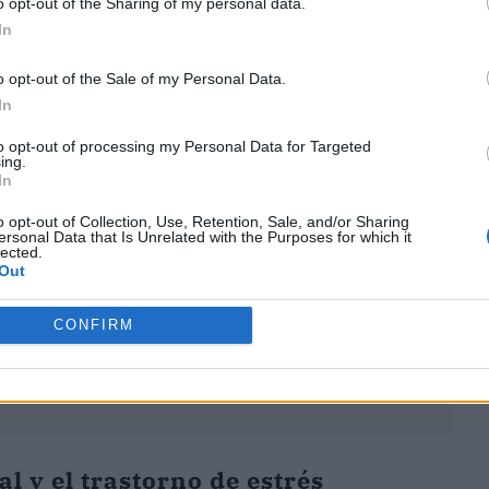
o opt-out of the Sharing of my personal data.
In
o opt-out of the Sale of my Personal Data.
In
ublicidad
to opt-out of processing my Personal Data for Targeted
ing.
In
o opt-out of Collection, Use, Retention, Sale, and/or Sharing
ersonal Data that Is Unrelated with the Purposes for which it
lected.
Out
CONFIRM
al y el trastorno de estrés