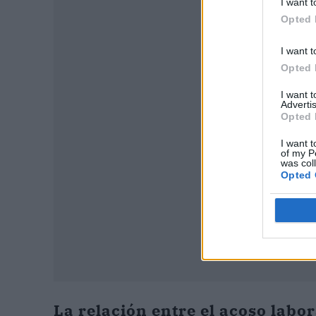
I want t
Opted 
I want t
Opted 
P
I want 
Advertis
Opted 
I want t
of my P
was col
Opted 
La relación entre el acoso labor