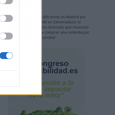
110.000 euros en Madrid por
31.000 en Extremadura: el
dinero ahorrado que necesitas
para comprar una vivienda por
comunidad