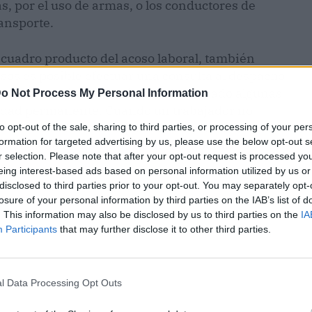
s, por el uso de armas, o los conductores de
ransporte.
e cuadro producto del acoso laboral, también
asos es posible efectuar una consulta al despacho
za en casos de acoso laboral y ha logrado algunas
o Not Process My Personal Information
cidad permanente. Cuando un trabajador no
 trastorno mental es posible acceder a una
to opt-out of the sale, sharing to third parties, or processing of your per
formation for targeted advertising by us, please use the below opt-out s
la ayuda de un
abogado de acoso laboral
.
r selection. Please note that after your opt-out request is processed y
eing interest-based ads based on personal information utilized by us or
disclosed to third parties prior to your opt-out. You may separately opt-
losure of your personal information by third parties on the IAB’s list of
. This information may also be disclosed by us to third parties on the
IA
Participants
that may further disclose it to other third parties.
l Data Processing Opt Outs